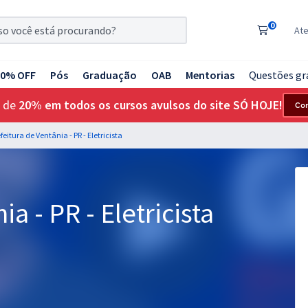
0
At
20% OFF
Pós
Graduação
OAB
Mentorias
Questões gr
 de
20% em todos os cursos avulsos do site SÓ HOJE!
Co
feitura de Ventânia - PR - Eletricista
a - PR - Eletricista