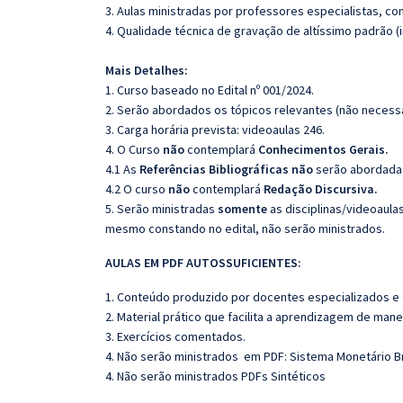
3. Aulas ministradas por professores especialistas, co
4. Qualidade técnica de gravação de altíssimo padrão 
Mais Detalhes:
1. Curso baseado no Edital nº 001/2024.
2. Serão abordados os tópicos relevantes (não necessa
3. Carga horária prevista: videoaulas 246.
4. O Curso
não
contemplará
Conhecimentos Gerais.
4.1 As
Referências
Bibliográficas
não
serão abordadas
4.2 O curso
não
contemplará
Redação Discursiva.
5. Serão ministradas
somente
as disciplinas/videoaula
mesmo constando no edital, não serão ministrados.
AULAS EM PDF AUTOSSUFICIENTES:
1. Conteúdo produzido por docentes especializados e
2. Material prático que facilita a aprendizagem de mane
3. Exercícios comentados.
4. Não serão ministrados em PDF: Sistema Monetário Br
4. Não serão ministrados PDFs Sintéticos