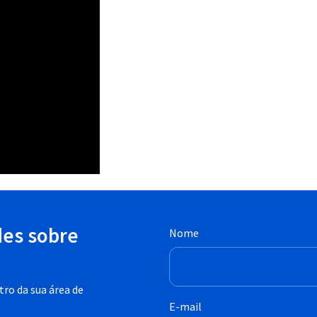
des sobre
Nome
ro da sua área de
E-mail