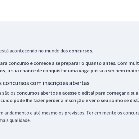
ue está acontecendo no mundo dos
concursos.
ara concurso e comece a se preparar o quanto antes. Com muita
os, a sua chance de conquistar uma vaga passa a ser bem maior
os concursos com inscrições abertas
s são os
concursos abertos e acesse o edital para começar a sua
ido pode lhe fazer perder a inscrição e ver o seu sonho se dis
 em andamento e até mesmo os previstos. Ter em mente os concurso
ais qualidade.