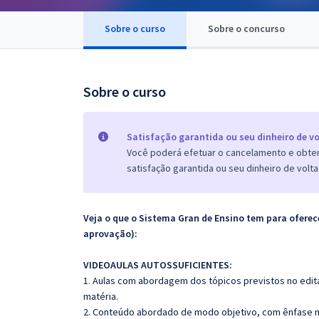
Pós
Sobre o curso
Sobre o concurso
Graduação
OAB
Sobre o curso
Mentorias
Satisfação garantida ou seu dinheiro de vo
Questões grátis
Você poderá efetuar o cancelamento e obter 
satisfação garantida ou seu dinheiro de volta
Conteúdo gratuito
Blog
Veja o que o Sistema Gran de Ensino tem para ofer
Aprovados
aprovação):
VIDEOAULAS AUTOSSUFICIENTES:
Atendimento
1. Aulas com abordagem dos tópicos previstos no edita
matéria.
2. Conteúdo abordado de modo objetivo, com ênfase n