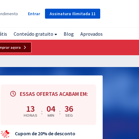
Assinatura
Ilimitada
11
endimento
Entrar
átis
Conteúdo gratuito
Blog
Aprovados
mprar agora
ESSAS OFERTAS ACABAM EM:
13
04
35
:
:
HORAS
MIN
SEG
Cupom de 20% de desconto