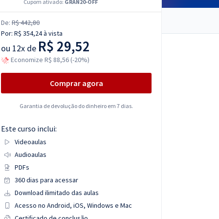
Cupom ativado:
GRAN20-OFF
De:
R$ 442,80
Por:
R$ 354,24
à vista
R$ 29,52
ou
12x de
Economize R$ 88,56 (-20%)
Comprar agora
Garantia de devolução do dinheiro em 7 dias.
Este curso inclui:
Videoaulas
Audioaulas
PDFs
360 dias para acessar
Download ilimitado das aulas
Acesso no Android, iOS, Windows e Mac
Certificado de conclusão