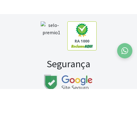
RA 1000
Segurança
Fale conosco:
WhatsApp
Seg a sex (exceto feriados) / das 8h às 20h
Sábado (9h às 13h)