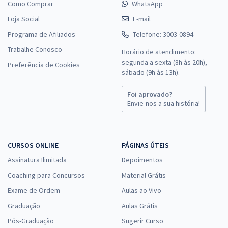
Como Comprar
WhatsApp
Loja Social
E-mail
Programa de Afiliados
Telefone: 3003-0894
Trabalhe Conosco
Horário de atendimento:
segunda a sexta (8h às 20h),
Preferência de Cookies
sábado (9h às 13h).
Foi aprovado?
Envie-nos a sua história!
CURSOS ONLINE
PÁGINAS ÚTEIS
Assinatura Ilimitada
Depoimentos
Coaching para Concursos
Material Grátis
Exame de Ordem
Aulas ao Vivo
Graduação
Aulas Grátis
Pós-Graduação
Sugerir Curso