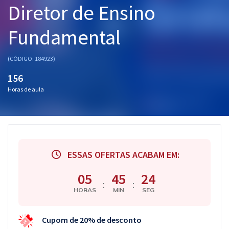
Diretor de Ensino
Pós
Fundamental
Graduação
OAB
(CÓDIGO: 184923)
156
Mentorias
Horas de aula
Questões grátis
Conteúdo gratuito
Blog
ESSAS OFERTAS ACABAM EM:
Aprovados
05
45
23
:
:
HORAS
MIN
SEG
Atendimento
Cupom de 20% de desconto