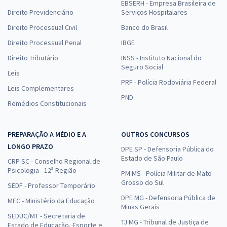
EBSERH - Empresa Brasileira de
Direito Previdenciário
Serviços Hospitalares
Direito Processual Civil
Banco do Brasil
Direito Processual Penal
IBGE
Direito Tributário
INSS - Instituto Nacional do
Seguro Social
Leis
PRF - Polícia Rodoviária Federal
Leis Complementares
PND
Remédios Constitucionais
PREPARAÇÃO A MÉDIO E A
OUTROS CONCURSOS
LONGO PRAZO
DPE SP - Defensoria Pública do
Estado de São Paulo
CRP SC - Conselho Regional de
Psicologia - 12ª Região
PM MS - Polícia Militar de Mato
Grosso do Sul
SEDF - Professor Temporário
DPE MG - Defensoria Pública de
MEC - Ministério da Educação
Minas Gerais
SEDUC/MT - Secretaria de
TJ MG - Tribunal de Justiça de
Estado de Educação, Esporte e