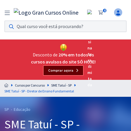
0
Assinatura Ilimitada 11
Acesso a todos os cursos. Teste grátis por 7 dias!
Assinatura OAB Até Passar
Acesso ilimitado a toda preparação para o Exame da
Desconto de
20% em todos os
Ordem, até você passar!
cursos avulsos do site SÓ HOJE!
Comprar agora
Residências Multiprofissionais
Preparação completa e intensiva para as principais
Cursos por Concurso
SME Tatuí - SP
residências em saúde do Brasil
SME Tatuí - SP - Diretor de Ensino Fundamental
Concursos
SP - Educação
Assinatura Ilimitada
SME Tatuí - SP -
Cursos 20% OFF