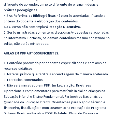
diferente de aprender, um jeito diferente de ensinar - ideias e
práticas pedagógicas.
4.2 As
Referências
Bibliográficas
não
serão abordadas, ficando a
critério do Docente a elaboração dos conteúdos.
4.3 O curso
não
contemplará
Redação Discursiva.
5. Serão ministradas
somente
as disciplinas/videoaulas relacionadas
no informativo. Portanto, os demais conteúdos mesmo constando no
edital, não serão ministrados.
AULAS EM PDF AUTOSSUFICIENTES:
1. Conteúdo produzido por docentes especializados e com amplos
recursos didáticos.
2. Material prático que facilita a aprendizagem de maneira acelerada.
3. Exercícios comentados.
4. Não será ministrado em PDF:
Em Legislação:
Diretrizes
Operacionais complementares para matrícula inicial de crianças na
Educação Infantil e Ensino Fundamental. Parâmetros Nacionais de
Qualidade da Educação Infantil. Orientações para o apoio técnico e
financeiro, fiscalização e monitoramento na execução do Programa
Dinheiro Direto na Escola – PDDE. Estatuto, Plano de Carreira e