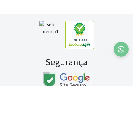
RA 1000
Segurança
Fale conosco:
WhatsApp
Seg a sex (exceto feriados) / das 8h às 20h
Sábado (9h às 13h)