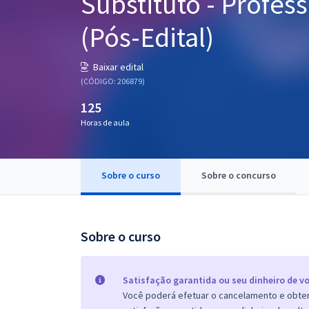
Substituto - Profes
Pós
(Pós-Edital)
Graduação
Baixar edital
OAB
(CÓDIGO: 206879)
125
Mentorias
Horas de aula
Questões grátis
Conteúdo gratuito
Sobre o curso
Sobre o concurso
Blog
Aprovados
Sobre o curso
Atendimento
Satisfação garantida ou seu dinheiro de vo
Você poderá efetuar o cancelamento e obter 