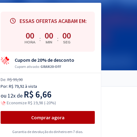
ESSAS OFERTAS ACABAM EM:
00
00
00
:
:
HORA
MIN
SEG
Cupom de 20% de desconto
Cupom ativado:
GRAN20-OFF
De:
R$ 99,90
Por:
R$ 79,92
à vista
R$ 6,66
ou
12x de
Economize R$ 19,98 (-20%)
Comprar agora
Garantia de devolução do dinheiro em 7 dias.