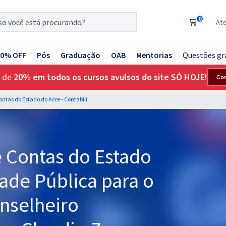
0
At
20% OFF
Pós
Graduação
OAB
Mentorias
Questões gr
 de
20% em todos os cursos avulsos do site SÓ HOJE!
Co
TCE AC - Tribunal de Contas do Estado do Acre - Contabilidade Pública para o cargo de Auditor Conselheiro Substituto - Professor Claudio Zorzo (Pós-Edital)
e Contas do Estado
dade Pública para o
nselheiro