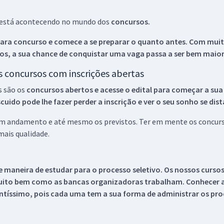
ue está acontecendo no mundo dos
concursos.
ara concurso e comece a se preparar o quanto antes. Com muita
os, a sua chance de conquistar uma vaga passa a ser bem maior
os concursos com inscrições abertas
s são os
concursos abertos e acesse o edital para começar a sua
ido pode lhe fazer perder a inscrição e ver o seu sonho se dis
 em andamento e até mesmo os previstos. Ter em mente os concurso
ais qualidade.
 maneira de estudar para o processo seletivo. Os nossos curso
uito bem como as bancas organizadoras trabalham. Conhecer a
tíssimo, pois cada uma tem a sua forma de administrar os proc