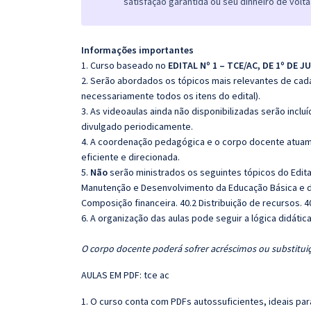
satisfação garantida ou seu dinheiro de volta
Informações importantes
1. Curso baseado no
EDITAL Nº 1 – TCE/AC, DE 1º DE J
2. Serão abordados os tópicos mais relevantes de cada
necessariamente todos os itens do edital).
3. As videoaulas ainda não disponibilizadas serão inc
divulgado periodicamente.
4. A coordenação pedagógica e o corpo docente atuam
eficiente e direcionada.
5.
Não
serão ministrados os seguintes tópicos do Edital
Manutenção e Desenvolvimento da Educação Básica e de
Composição financeira. 40.2 Distribuição de recursos. 4
6. A organização das aulas pode seguir a lógica didáti
O corpo docente poderá sofrer acréscimos ou substituiç
AULAS EM PDF: tce ac
1. O curso conta com PDFs autossuficientes, ideais pa