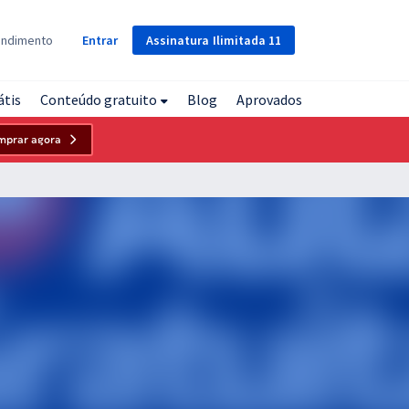
Assinatura
Ilimitada
11
endimento
Entrar
átis
Conteúdo gratuito
Blog
Aprovados
mprar agora