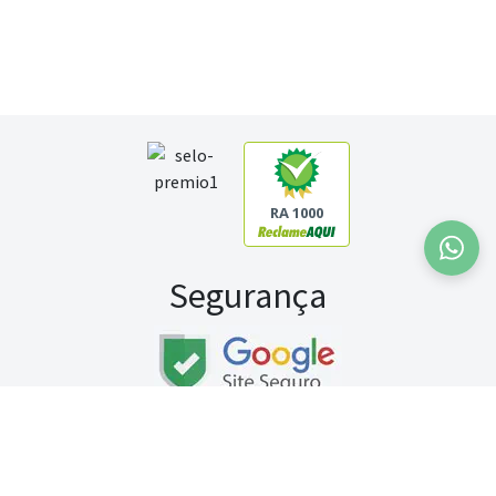
RA 1000
Segurança
Fale conosco:
WhatsApp
Seg a sex (exceto feriados) / das 8h às 20h
Sábado (9h às 13h)