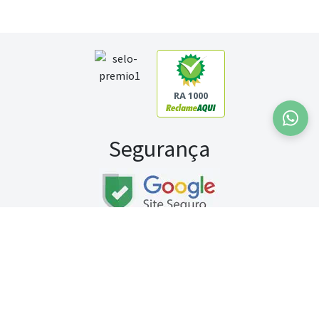
RA 1000
Segurança
Fale conosco:
WhatsApp
Seg a sex (exceto feriados) / das 8h às 20h
Sábado (9h às 13h)