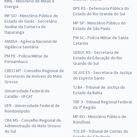
MME - Ministério de Minas e
Energia
DPE RS - Defensoria Pública do
Estado do Rio Grande do Sul
MP GO - Ministério Público do
Estado de Goiás - Secretário
MP SP - Ministério Público do
Auxiliar da Comarca de
Estado de São Paulo
Itapuranga
PM SC - Polícia Militar de Santa
ANVISA - Agência Nacional de
Catarina
Vigilância Sanitária
SEDUC RS - Secretaria de
PM PE - Polícia Militar de
Estado da Educação do Rio
Pernambuco
Grande do Sul
CRECI MT - Conselho Regional de
SEJUS ES - Secretaria da Justiça
Corretores de Imóveis do Mato
do Espírito Santo
Grosso
TJ BA - Tribunal de Justiça do
Universidade Federal de
Estado da Bahia
Catalão - UFCAT
TRF 3 - Tribunal Regional Federal
UFR - Universidade Federal de
da 3ª Região
Rondonópolis
MP RO - Ministério Público de
CRA MS - Conselho Regional de
Rondônia
Administração do Mato Grosso
do Sul
TCE SP - Tribunal de Contas do
Estado de São Paulo