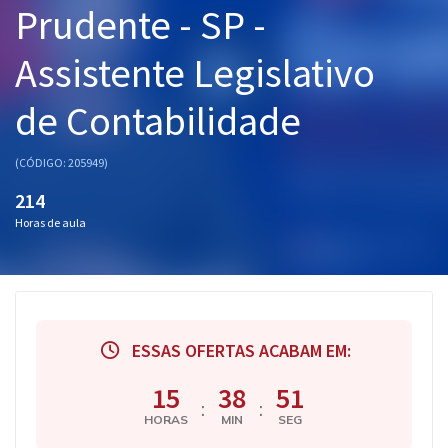
Prudente - SP -
Pós
Assistente Legislativo
Graduação
de Contabilidade
OAB
Mentorias
(CÓDIGO: 205949)
214
Questões grátis
Horas de aula
Conteúdo gratuito
Blog
Aprovados
ESSAS OFERTAS ACABAM EM:
Atendimento
15
38
50
:
:
HORAS
MIN
SEG