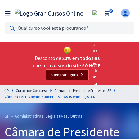
0
Assinatura Ilimitada 11
Acesso a todos os cursos. Teste grátis por 7 dias!
Assinatura OAB Até Passar
Acesso ilimitado a toda preparação para o Exame da
Desconto de
20% em todos os
Ordem, até você passar!
cursos avulsos do site SÓ HOJE!
Comprar agora
Residências Multiprofissionais
Preparação completa e intensiva para as principais
Cursos por Concurso
Câmara de Presidente Prudente - SP
residências em saúde do Brasil
Câmara de Presidente Prudente - SP - Assistente Legislativo de Contabilidade
Concursos
SP - Administrativas, Legislativas, Outras
Assinatura Ilimitada
Câmara de Presidente
Cursos 20% OFF