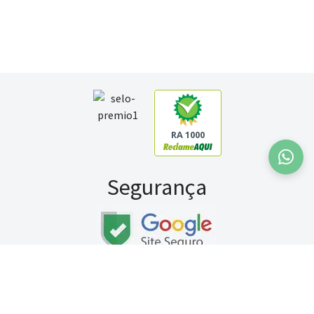
RA 1000
Segurança
Fale conosco:
WhatsApp
Seg a sex (exceto feriados) / das 8h às 20h
Sábado (9h às 13h)