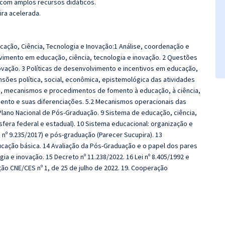
 com amplos recursos didáticos.
ira acelerada.
ucação, Ciência, Tecnologia e Inovação:1 Análise, coordenação e
mento em educação, ciência, tecnologia e inovação. 2 Questões
novação. 3 Políticas de desenvolvimento e incentivos em educação,
ensões política, social, econômica, epistemológica das atividades
ios, mecanismos e procedimentos de fomento à educação, à ciência,
omento e suas diferenciações. 5.2 Mecanismos operacionais das
lano Nacional de Pós-Graduação. 9 Sistema de educação, ciência,
fera federal e estadual). 10 Sistema educacional: organização e
nº 9.235/2017) e pós-graduação (Parecer Sucupira). 13
ação básica. 14 Avaliação da Pós-Graduação e o papel dos pares
ia e inovação. 15 Decreto nº 11.238/2022. 16 Lei nº 8.405/1992 e
ução CNE/CES nº 1, de 25 de julho de 2022. 19. Cooperação