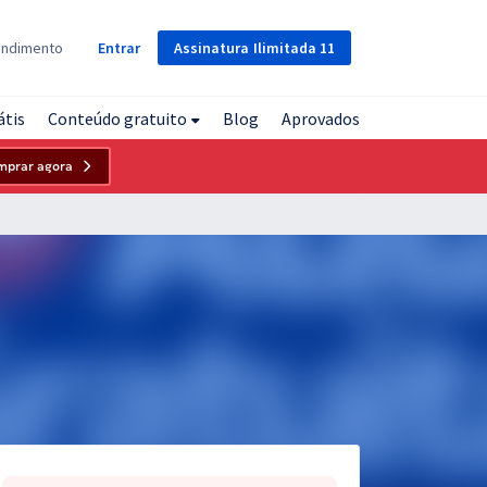
Assinatura
Ilimitada
11
endimento
Entrar
átis
Conteúdo gratuito
Blog
Aprovados
mprar agora