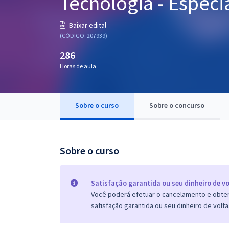
Tecnologia - Especia
Pós
Baixar edital
Graduação
(CÓDIGO: 207939)
286
OAB
Horas de aula
Mentorias
Sobre o curso
Sobre o concurso
Questões grátis
Conteúdo gratuito
Blog
Sobre o curso
Aprovados
Satisfação garantida ou seu dinheiro de vo
Você poderá efetuar o cancelamento e obter 
Atendimento
satisfação garantida ou seu dinheiro de volta