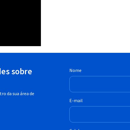
des sobre
Nome
ro da sua área de
E-mail