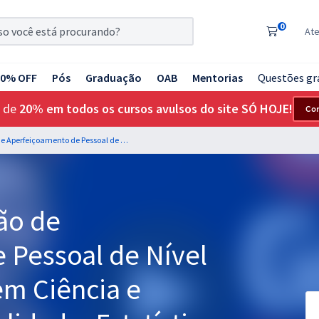
0
At
20% OFF
Pós
Graduação
OAB
Mentorias
Questões gr
 de
20% em todos os cursos avulsos do site SÓ HOJE!
Co
CAPES - Coordenação de Aperfeiçoamento de Pessoal de Nível Superior - Analista em Ciência e Tecnologia - Especialidade: Estatística
o
ão de
 Pessoal de Nível
em Ciência e