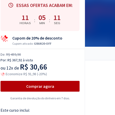
ESSAS OFERTAS ACABAM EM:
11
05
10
:
:
HORAS
MIN
SEG
Cupom de 20% de desconto
Cupom ativado:
GRAN20-OFF
De:
R$ 459,90
Por:
R$ 367,92
à vista
R$ 30,66
ou
12x de
Economize R$ 91,98 (-20%)
Comprar agora
Garantia de devolução do dinheiro em 7 dias.
Este curso inclui: