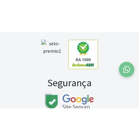
RA 1000
Segurança
Fale conosco:
WhatsApp
Seg a sex (exceto feriados) / das 8h às 20h
Sábado (9h às 13h)