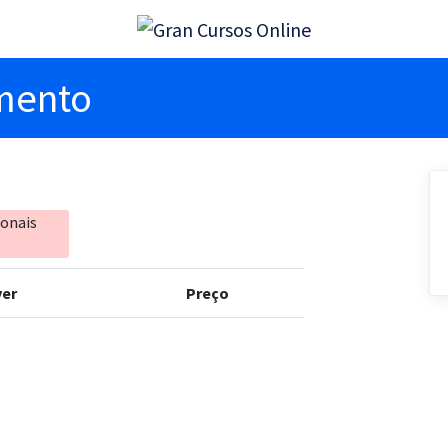
imento
ionais
er
Preço