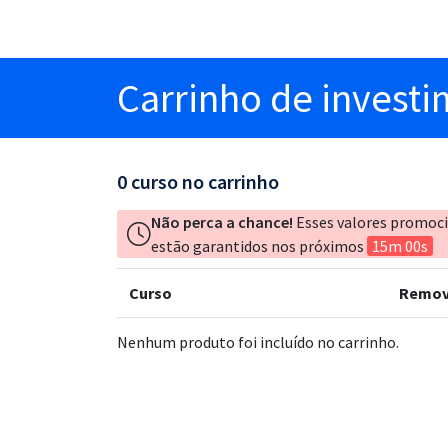
Carrinho
de invest
0
curso no carrinho
Não perca a chance!
Esses valores promoc
estão garantidos nos próximos
15m 00s
Curso
Remov
Nenhum produto foi incluído no carrinho.