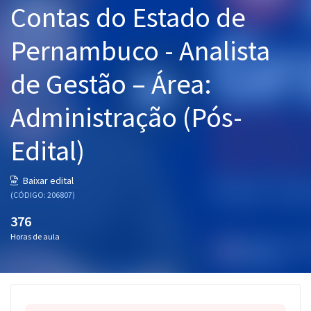
Contas do Estado de
Pós
Pernambuco - Analista
Graduação
de Gestão – Área:
OAB
Administração (Pós-
Mentorias
Edital)
Questões grátis
Conteúdo gratuito
Baixar edital
(CÓDIGO: 206807)
Blog
376
Aprovados
Horas de aula
Atendimento