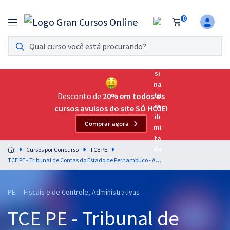
0
Assinatura Ilimitada 11
Acesso a todos os cursos. Teste grátis por 7 dias!
Assinatura OAB Até Passar
Acesso ilimitado a toda preparação para o Exame da
Desconto de
20% em todos os
Ordem, até você passar!
cursos avulsos do site SÓ HOJE!
Comprar agora
Residências Multiprofissionais
Preparação completa e intensiva para as principais
Cursos por Concurso
TCE PE
residências em saúde do Brasil
TCE PE - Tribunal de Contas do Estado de Pernambuco - Analista de Gestão – Área: Administração (Pós-Edital)
Concursos
PE - Fiscais e de Controle, Administrativas
Assinatura Ilimitada
TCE PE - Tribunal de
Cursos 20% OFF