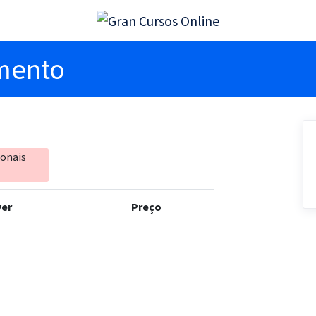
imento
ionais
er
Preço