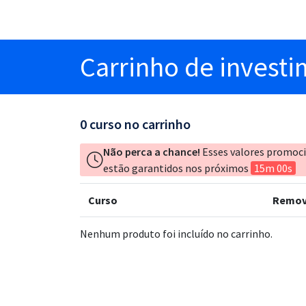
Carrinho
de invest
0
curso no carrinho
Não perca a chance!
Esses valores promoc
estão garantidos nos próximos
15m 00s
Curso
Remov
Nenhum produto foi incluído no carrinho.