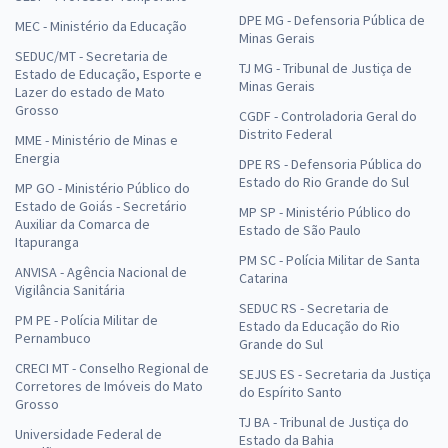
DPE MG - Defensoria Pública de
MEC - Ministério da Educação
Minas Gerais
SEDUC/MT - Secretaria de
TJ MG - Tribunal de Justiça de
Estado de Educação, Esporte e
Minas Gerais
Lazer do estado de Mato
Grosso
CGDF - Controladoria Geral do
Distrito Federal
MME - Ministério de Minas e
Energia
DPE RS - Defensoria Pública do
Estado do Rio Grande do Sul
MP GO - Ministério Público do
Estado de Goiás - Secretário
MP SP - Ministério Público do
Auxiliar da Comarca de
Estado de São Paulo
Itapuranga
PM SC - Polícia Militar de Santa
ANVISA - Agência Nacional de
Catarina
Vigilância Sanitária
SEDUC RS - Secretaria de
PM PE - Polícia Militar de
Estado da Educação do Rio
Pernambuco
Grande do Sul
CRECI MT - Conselho Regional de
SEJUS ES - Secretaria da Justiça
Corretores de Imóveis do Mato
do Espírito Santo
Grosso
TJ BA - Tribunal de Justiça do
Universidade Federal de
Estado da Bahia