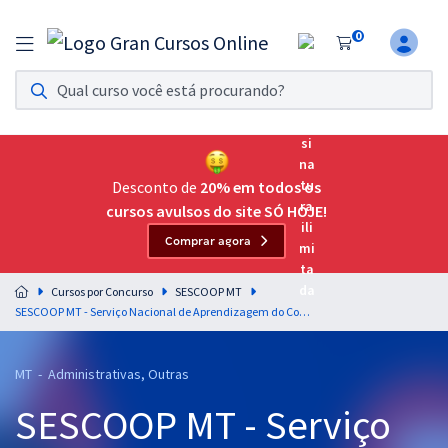
0
Assinatura Ilimitada 11
Acesso a todos os cursos. Teste grátis por 7 dias!
Assinatura OAB Até Passar
Acesso ilimitado a toda preparação para o Exame da
Desconto de
20% em todos os
Ordem, até você passar!
cursos avulsos do site SÓ HOJE!
Comprar agora
Residências Multiprofissionais
Preparação completa e intensiva para as principais
Cursos por Concurso
SESCOOP MT
residências em saúde do Brasil
SESCOOP MT - Serviço Nacional de Aprendizagem do Cooperativismo - Matemática e Lógica para Todos os Cargos - Professor: Josimar Padilha (Videoaulas) & Thiago Cardoso (Aulas em PDF)
Concursos
MT - Administrativas, Outras
Assinatura Ilimitada
SESCOOP MT - Serviço
Cursos 20% OFF