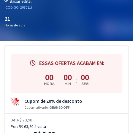
Baixar edital
(CÓDIGO: 207011)
21
Horas de aula
ESSAS OFERTAS ACABAM EM:
00
00
00
:
:
HORA
MIN
SEG
Cupom de 20% de desconto
Cupom ativado:
GRAN20-OFF
De:
R$ 79,90
Por:
R$ 63,92
à vista