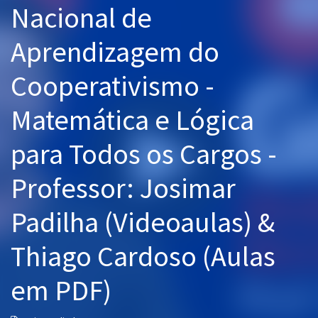
Nacional de
Pós
Aprendizagem do
Graduação
Cooperativismo -
OAB
Matemática e Lógica
Mentorias
para Todos os Cargos -
Questões grátis
Conteúdo gratuito
Professor: Josimar
Blog
Padilha (Videoaulas) &
Aprovados
Thiago Cardoso (Aulas
Atendimento
em PDF)