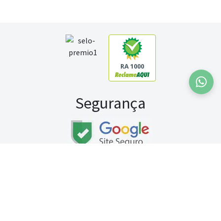
RA 1000
Segurança
Fale conosco:
WhatsApp
Seg a sex (exceto feriados) / das 8h às 20h
Sábado (9h às 13h)