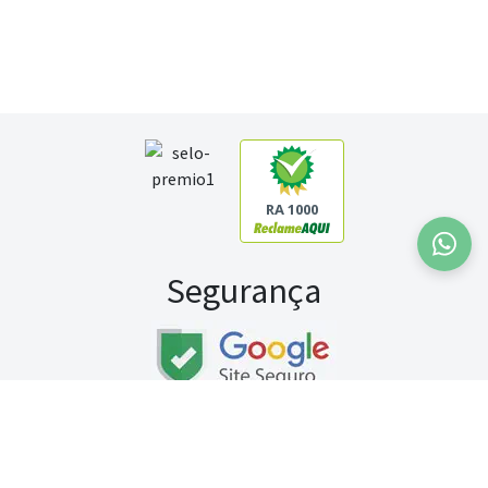
RA 1000
Segurança
Fale conosco:
WhatsApp
Seg a sex (exceto feriados) / das 8h às 20h
Sábado (9h às 13h)