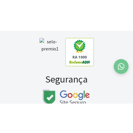
RA 1000
Segurança
Fale conosco:
WhatsApp
Seg a sex (exceto feriados) / das 8h às 20h
Sábado (9h às 13h)