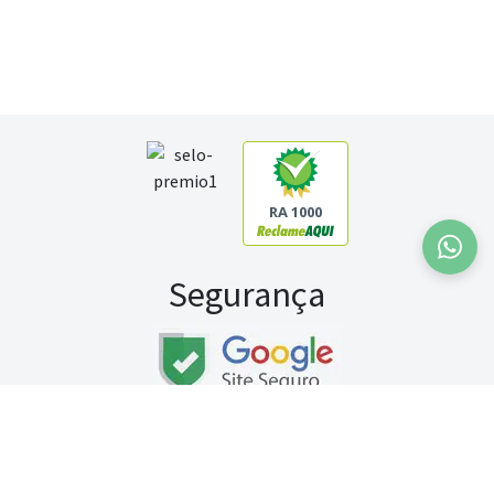
RA 1000
Segurança
Fale conosco:
WhatsApp
Seg a sex (exceto feriados) / das 8h às 20h
Sábado (9h às 13h)