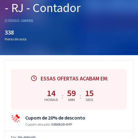
- RJ - Contador
Pós
Graduação
(CÓDIGO: 206456)
338
OAB
Horas de aula
Mentorias
Questões grátis
Conteúdo gratuito
ESSAS OFERTAS ACABAM EM:
Blog
14
59
14
:
:
HORAS
MIN
SEG
Aprovados
Cupom de 20% de desconto
Atendimento
Cupom ativado:
GRAN20-OFF
De:
R$ 499,90