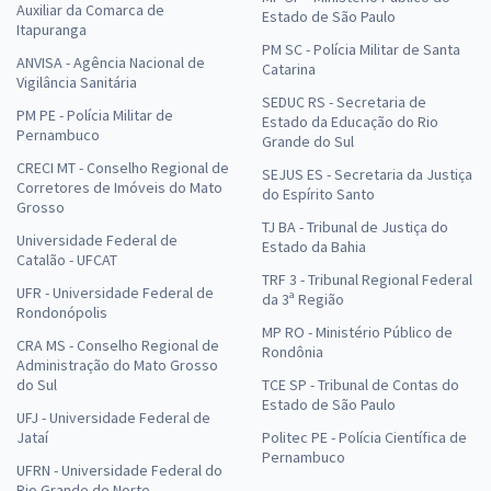
Auxiliar da Comarca de
Estado de São Paulo
Itapuranga
PM SC - Polícia Militar de Santa
ANVISA - Agência Nacional de
Catarina
Vigilância Sanitária
SEDUC RS - Secretaria de
PM PE - Polícia Militar de
Estado da Educação do Rio
Pernambuco
Grande do Sul
CRECI MT - Conselho Regional de
SEJUS ES - Secretaria da Justiça
Corretores de Imóveis do Mato
do Espírito Santo
Grosso
TJ BA - Tribunal de Justiça do
Universidade Federal de
Estado da Bahia
Catalão - UFCAT
TRF 3 - Tribunal Regional Federal
UFR - Universidade Federal de
da 3ª Região
Rondonópolis
MP RO - Ministério Público de
CRA MS - Conselho Regional de
Rondônia
Administração do Mato Grosso
do Sul
TCE SP - Tribunal de Contas do
Estado de São Paulo
UFJ - Universidade Federal de
Jataí
Politec PE - Polícia Científica de
Pernambuco
UFRN - Universidade Federal do
Rio Grande do Norte