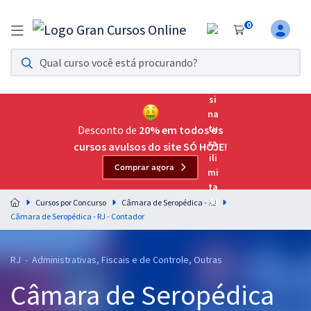
0
Assinatura Ilimitada 11
Acesso a todos os cursos. Teste grátis por 7 dias!
Assinatura OAB Até Passar
Acesso ilimitado a toda preparação para o Exame da
Desconto de
20% em todos os
Ordem, até você passar!
cursos avulsos do site SÓ HOJE!
Comprar agora
Residências Multiprofissionais
Preparação completa e intensiva para as principais
Cursos por Concurso
Câmara de Seropédica - RJ
residências em saúde do Brasil
Câmara de Seropédica - RJ - Contador
Concursos
RJ - Administrativas, Fiscais e de Controle, Outras
Assinatura Ilimitada
Câmara de Seropédica
Cursos 20% OFF