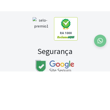
RA 1000
Segurança
Fale conosco:
WhatsApp
Seg a sex (exceto feriados) / das 8h às 20h
Sábado (9h às 13h)