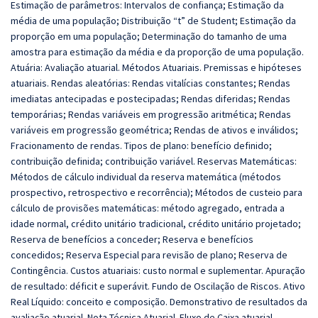
Estimação de parâmetros: Intervalos de confiança; Estimação da
média de uma população; Distribuição “t” de Student; Estimação da
proporção em uma população; Determinação do tamanho de uma
amostra para estimação da média e da proporção de uma população.
Atuária: Avaliação atuarial. Métodos Atuariais. Premissas e hipóteses
atuariais. Rendas aleatórias: Rendas vitalícias constantes; Rendas
imediatas antecipadas e postecipadas; Rendas diferidas; Rendas
temporárias; Rendas variáveis em progressão aritmética; Rendas
variáveis em progressão geométrica; Rendas de ativos e inválidos;
Fracionamento de rendas. Tipos de plano: benefício definido;
contribuição definida; contribuição variável. Reservas Matemáticas:
Métodos de cálculo individual da reserva matemática (métodos
prospectivo, retrospectivo e recorrência); Métodos de custeio para
cálculo de provisões matemáticas: método agregado, entrada a
idade normal, crédito unitário tradicional, crédito unitário projetado;
Reserva de benefícios a conceder; Reserva e benefícios
concedidos; Reserva Especial para revisão de plano; Reserva de
Contingência. Custos atuariais: custo normal e suplementar. Apuração
de resultado: déficit e superávit. Fundo de Oscilação de Riscos. Ativo
Real Líquido: conceito e composição. Demonstrativo de resultados da
avaliação atuarial. Nota Técnica Atuarial. Fluxo de Caixa atuarial.