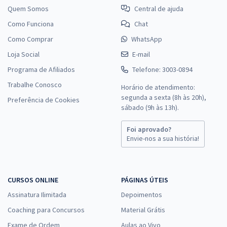
Quem Somos
Central de ajuda
Como Funciona
Chat
Como Comprar
WhatsApp
Loja Social
E-mail
Programa de Afiliados
Telefone: 3003-0894
Trabalhe Conosco
Horário de atendimento:
segunda a sexta (8h às 20h),
Preferência de Cookies
sábado (9h às 13h).
Foi aprovado?
Envie-nos a sua história!
CURSOS ONLINE
PÁGINAS ÚTEIS
Assinatura Ilimitada
Depoimentos
Coaching para Concursos
Material Grátis
Exame de Ordem
Aulas ao Vivo