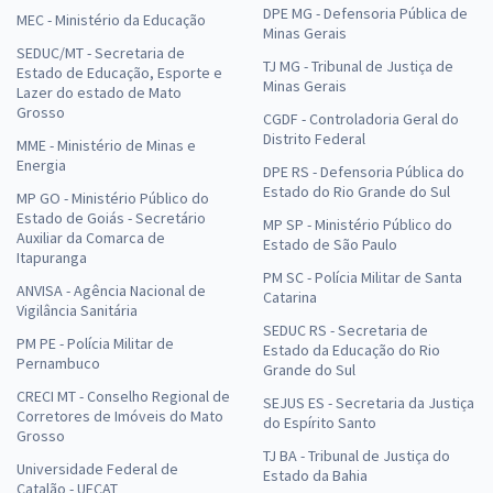
DPE MG - Defensoria Pública de
MEC - Ministério da Educação
Minas Gerais
SEDUC/MT - Secretaria de
TJ MG - Tribunal de Justiça de
Estado de Educação, Esporte e
Minas Gerais
Lazer do estado de Mato
Grosso
CGDF - Controladoria Geral do
Distrito Federal
MME - Ministério de Minas e
Energia
DPE RS - Defensoria Pública do
Estado do Rio Grande do Sul
MP GO - Ministério Público do
Estado de Goiás - Secretário
MP SP - Ministério Público do
Auxiliar da Comarca de
Estado de São Paulo
Itapuranga
PM SC - Polícia Militar de Santa
ANVISA - Agência Nacional de
Catarina
Vigilância Sanitária
SEDUC RS - Secretaria de
PM PE - Polícia Militar de
Estado da Educação do Rio
Pernambuco
Grande do Sul
CRECI MT - Conselho Regional de
SEJUS ES - Secretaria da Justiça
Corretores de Imóveis do Mato
do Espírito Santo
Grosso
TJ BA - Tribunal de Justiça do
Universidade Federal de
Estado da Bahia
Catalão - UFCAT