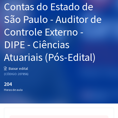
Contas do Estado de
Pós
São Paulo - Auditor de
Graduação
Controle Externo -
OAB
DIPE - Ciências
Mentorias
Atuariais (Pós-Edital)
Questões grátis
Conteúdo gratuito
Baixar edital
(CÓDIGO: 207856)
Blog
204
Aprovados
Horas de aula
Atendimento