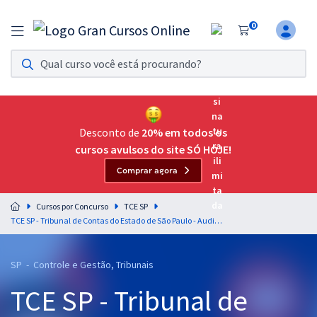
0
Assinatura Ilimitada 11
Acesso a todos os cursos. Teste grátis por 7 dias!
Assinatura OAB Até Passar
Acesso ilimitado a toda preparação para o Exame da
Desconto de
20% em todos os
Ordem, até você passar!
cursos avulsos do site SÓ HOJE!
Comprar agora
Residências Multiprofissionais
Preparação completa e intensiva para as principais
Cursos por Concurso
TCE SP
residências em saúde do Brasil
TCE SP - Tribunal de Contas do Estado de São Paulo - Auditor de Controle Externo - DIPE - Ciências Atuariais (Pós-Edital)
Concursos
SP - Controle e Gestão, Tribunais
Assinatura Ilimitada
TCE SP - Tribunal de
Cursos 20% OFF