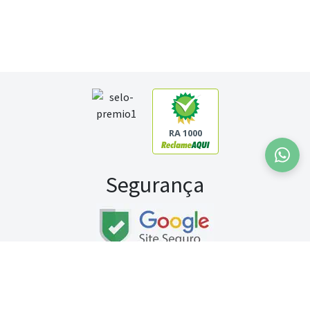
RA 1000
Segurança
Fale conosco:
WhatsApp
Seg a sex (exceto feriados) / das 8h às 20h
Sábado (9h às 13h)