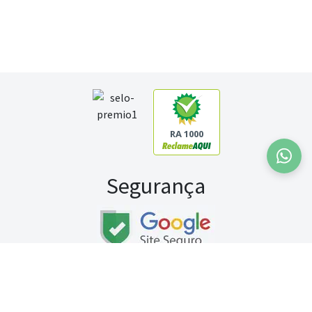
RA 1000
Segurança
Fale conosco:
WhatsApp
Seg a sex (exceto feriados) / das 8h às 20h
Sábado (9h às 13h)