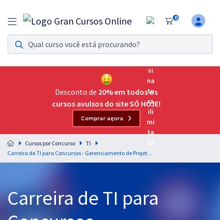
0
Assinatura Ilimitada 11
Acesso a todos os cursos. Teste grátis por 7 dias!
Assinatura OAB Até Passar
Acesso ilimitado a toda preparação para o Exame da
Desconto de
20% em todos os
Ordem, até você passar!
cursos avulsos do site SÓ HOJE!
Comprar agora
Residências Multiprofissionais
Preparação completa e intensiva para as principais
Cursos por Concurso
TI
residências em saúde do Brasil
Carreira de TI para Concursos - Gerenciamento de Projetos - PMBOK 7ª Edição - Professor Darlan Venturelli
Concursos
Carreira de TI para
Assinatura Ilimitada
Cursos 20% OFF