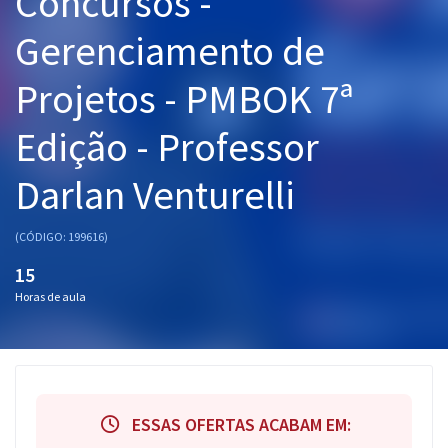
Concursos -
Pós
Gerenciamento de
Graduação
Projetos - PMBOK 7ª
OAB
Edição - Professor
Mentorias
Darlan Venturelli
Questões grátis
(CÓDIGO: 199616)
Conteúdo gratuito
15
Blog
Horas de aula
Aprovados
Atendimento
ESSAS OFERTAS ACABAM EM: