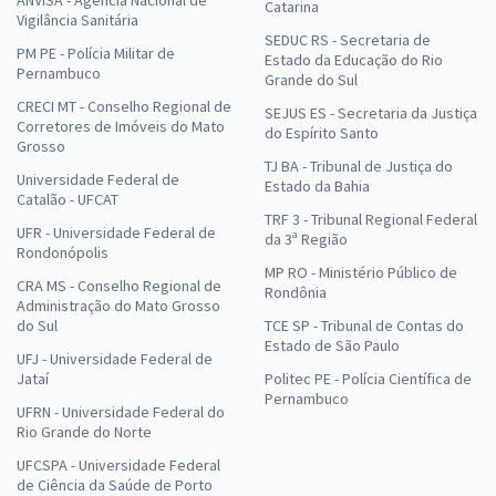
Catarina
Vigilância Sanitária
SEDUC RS - Secretaria de
PM PE - Polícia Militar de
Estado da Educação do Rio
Pernambuco
Grande do Sul
CRECI MT - Conselho Regional de
SEJUS ES - Secretaria da Justiça
Corretores de Imóveis do Mato
do Espírito Santo
Grosso
TJ BA - Tribunal de Justiça do
Universidade Federal de
Estado da Bahia
Catalão - UFCAT
TRF 3 - Tribunal Regional Federal
UFR - Universidade Federal de
da 3ª Região
Rondonópolis
MP RO - Ministério Público de
CRA MS - Conselho Regional de
Rondônia
Administração do Mato Grosso
do Sul
TCE SP - Tribunal de Contas do
Estado de São Paulo
UFJ - Universidade Federal de
Jataí
Politec PE - Polícia Científica de
Pernambuco
UFRN - Universidade Federal do
Rio Grande do Norte
UFCSPA - Universidade Federal
de Ciência da Saúde de Porto