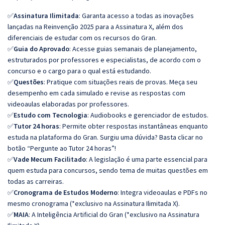
✅
Assinatura Ilimitada
: Garanta acesso a todas as inovações
lançadas na Reinvenção 2025 para a Assinatura X, além dos
diferenciais de estudar com os recursos do Gran.
✅
Guia do Aprovado
: Acesse guias semanais de planejamento,
estruturados por professores e especialistas, de acordo com o
concurso e o cargo para o qual está estudando.
✅
Questões
: Pratique com situações reais de provas. Meça seu
desempenho em cada simulado e revise as respostas com
videoaulas elaboradas por professores.
✅
Estudo com Tecnologia
: Audiobooks e gerenciador de estudos.
✅
Tutor 24 horas
: Permite obter respostas instantâneas enquanto
estuda na plataforma do Gran. Surgiu uma dúvida? Basta clicar no
botão “Pergunte ao Tutor 24 horas”!
✅
Vade Mecum Facilitado
: A legislação é uma parte essencial para
quem estuda para concursos, sendo tema de muitas questões em
todas as carreiras.
✅
Cronograma de Estudos Moderno
: Integra videoaulas e PDFs no
mesmo cronograma (*exclusivo na Assinatura Ilimitada X).
✅
MAIA
: A Inteligência Artificial do Gran (*exclusivo na Assinatura