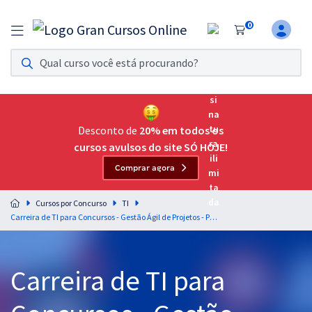
0
Assinatura Ilimitada 11
Acesso a todos os cursos. Teste grátis por 7 dias!
Assinatura OAB Até Passar
Acesso ilimitado a toda preparação para o Exame da
Desconto de
20% em todos os
Ordem, até você passar!
cursos avulsos do site SÓ HOJE!
Comprar agora
Residências Multiprofissionais
Preparação completa e intensiva para as principais
Cursos por Concurso
TI
residências em saúde do Brasil
Carreira de TI para Concursos - Gestão Ágil de Projetos - Professor Darlan Venturelli
Concursos
Carreira de TI para
Assinatura Ilimitada
Cursos 20% OFF