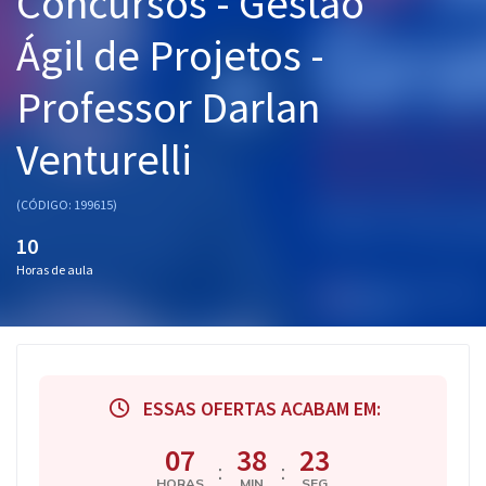
Concursos - Gestão
Pós
Ágil de Projetos -
Graduação
Professor Darlan
OAB
Venturelli
Mentorias
(CÓDIGO: 199615)
Questões grátis
10
Conteúdo gratuito
Horas de aula
Blog
Aprovados
ESSAS OFERTAS ACABAM EM:
Atendimento
07
38
23
:
:
HORAS
MIN
SEG