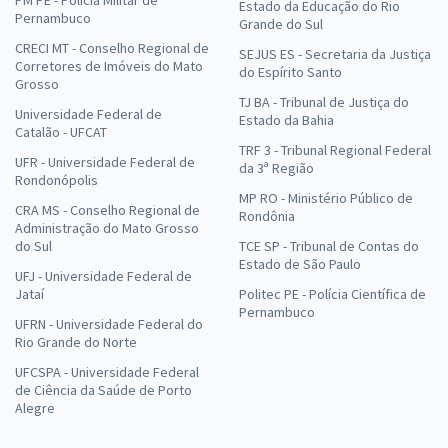
Estado da Educação do Rio
Pernambuco
Grande do Sul
CRECI MT - Conselho Regional de
SEJUS ES - Secretaria da Justiça
Corretores de Imóveis do Mato
do Espírito Santo
Grosso
TJ BA - Tribunal de Justiça do
Universidade Federal de
Estado da Bahia
Catalão - UFCAT
TRF 3 - Tribunal Regional Federal
UFR - Universidade Federal de
da 3ª Região
Rondonópolis
MP RO - Ministério Público de
CRA MS - Conselho Regional de
Rondônia
Administração do Mato Grosso
do Sul
TCE SP - Tribunal de Contas do
Estado de São Paulo
UFJ - Universidade Federal de
Jataí
Politec PE - Polícia Científica de
Pernambuco
UFRN - Universidade Federal do
Rio Grande do Norte
UFCSPA - Universidade Federal
de Ciência da Saúde de Porto
Alegre