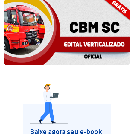
Pós
Graduação
OAB
Mentorias
Questões grátis
Conteúdo gratuito
Blog
Aprovados
Atendimento
Baixe agora seu e-book