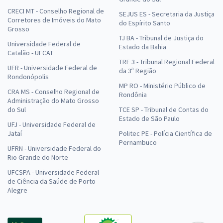
CRECI MT - Conselho Regional de
SEJUS ES - Secretaria da Justiça
Corretores de Imóveis do Mato
do Espírito Santo
Grosso
TJ BA - Tribunal de Justiça do
Universidade Federal de
Estado da Bahia
Catalão - UFCAT
TRF 3 - Tribunal Regional Federal
UFR - Universidade Federal de
da 3ª Região
Rondonópolis
MP RO - Ministério Público de
CRA MS - Conselho Regional de
Rondônia
Administração do Mato Grosso
do Sul
TCE SP - Tribunal de Contas do
Estado de São Paulo
UFJ - Universidade Federal de
Jataí
Politec PE - Polícia Científica de
Pernambuco
UFRN - Universidade Federal do
Rio Grande do Norte
UFCSPA - Universidade Federal
de Ciência da Saúde de Porto
Alegre