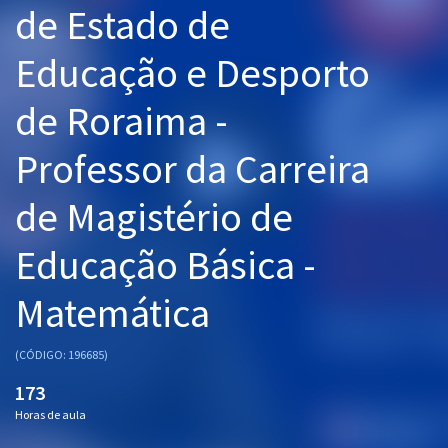
de Estado de
Pós
Educação e Desporto
Graduação
de Roraima -
OAB
Professor da Carreira
Mentorias
de Magistério de
Questões grátis
Conteúdo gratuito
Educação Básica -
Blog
Matemática
Aprovados
(CÓDIGO: 196685)
Atendimento
173
Horas de aula