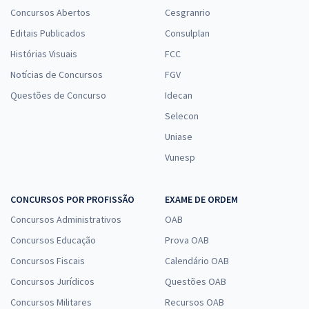
Concursos Abertos
Cesgranrio
Editais Publicados
Consulplan
Histórias Visuais
FCC
Notícias de Concursos
FGV
Questões de Concurso
Idecan
Selecon
Uniase
Vunesp
CONCURSOS POR PROFISSÃO
EXAME DE ORDEM
Concursos Administrativos
OAB
Concursos Educação
Prova OAB
Concursos Fiscais
Calendário OAB
Concursos Jurídicos
Questões OAB
Concursos Militares
Recursos OAB