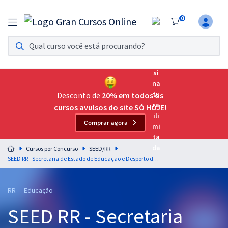
0
Assinatura Ilimitada 11
Acesso a todos os cursos. Teste grátis por 7 dias!
Assinatura OAB Até Passar
Acesso ilimitado a toda preparação para o Exame da
Desconto de
20% em todos os
Ordem, até você passar!
cursos avulsos do site SÓ HOJE!
Comprar agora
Residências Multiprofissionais
Preparação completa e intensiva para as principais
Cursos por Concurso
SEED/RR
residências em saúde do Brasil
SEED RR - Secretaria de Estado de Educação e Desporto de Roraima - Professor da Carreira de Magistério de Educação Básica - Matemática
Concursos
RR - Educação
Assinatura Ilimitada
SEED RR - Secretaria
Cursos 20% OFF