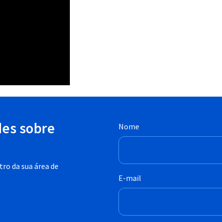
des sobre
Nome
ro da sua área de
E-mail