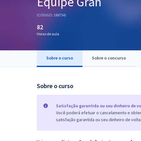
Equipe Gran
Pós
(CÓDIGO: 188754)
Graduação
82
Horas de aula
OAB
Mentorias
Sobre o curso
Sobre o concurso
Questões grátis
Conteúdo gratuito
Sobre o curso
Blog
Aprovados
Satisfação garantida ou seu dinheiro de vo
Você poderá efetuar o cancelamento e obter 
satisfação garantida ou seu dinheiro de volta
Atendimento