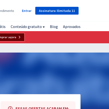
Assinatura
Ilimitada
11
endimento
Entrar
átis
Conteúdo gratuito
Blog
Aprovados
mprar agora
ESSAS OFERTAS ACABAM EM: