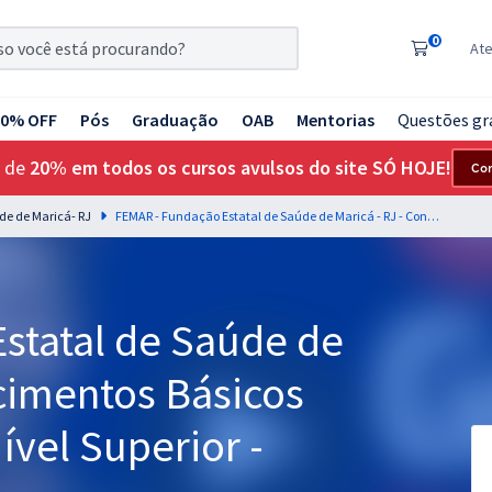
0
At
20% OFF
Pós
Graduação
OAB
Mentorias
Questões gr
 de
20% em todos os cursos avulsos do site SÓ HOJE!
Co
de de Maricá- RJ
FEMAR - Fundação Estatal de Saúde de Maricá - RJ - Conhecimentos Básicos Para Os Cargos de Nível Superior - Equipe Gran
statal de Saúde de
cimentos Básicos
ível Superior -