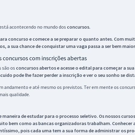
ue está acontecendo no mundo dos
concursos.
ara concurso e comece a se preparar o quanto antes. Com muita
os, a sua chance de conquistar uma vaga passa a ser bem maior
os concursos com inscrições abertas
s são os
concursos abertos e acesse o edital para começar a sua
ido pode lhe fazer perder a inscrição e ver o seu sonho se dis
 em andamento e até mesmo os previstos. Ter em mente os concurso
ais qualidade.
 maneira de estudar para o processo seletivo. Os nossos curso
uito bem como as bancas organizadoras trabalham. Conhecer a
tíssimo, pois cada uma tem a sua forma de administrar os proc