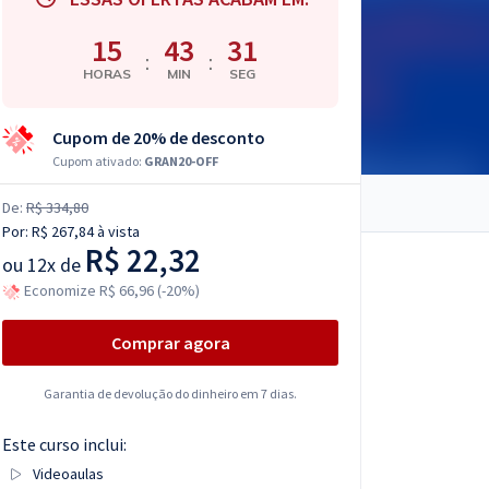
15
43
30
:
:
HORAS
MIN
SEG
Cupom de 20% de desconto
Cupom ativado:
GRAN20-OFF
De:
R$ 334,80
Por:
R$ 267,84
à vista
R$ 22,32
ou
12x de
Economize R$ 66,96 (-20%)
Comprar agora
Garantia de devolução do dinheiro em 7 dias.
Este curso inclui:
Videoaulas