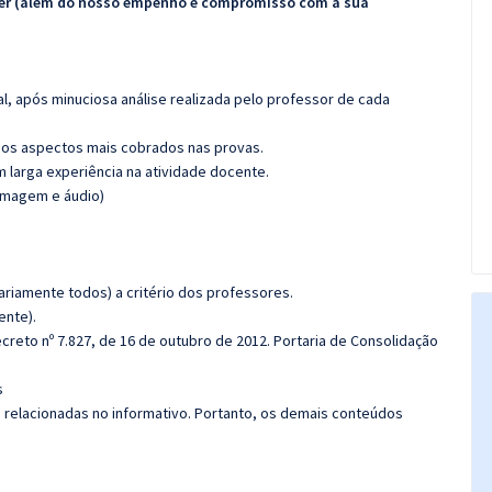
ecer (além do nosso empenho e compromisso com a sua
l, após minuciosa análise realizada pelo professor de cada
os aspectos mais cobrados nas provas.
m larga experiência na atividade docente.
(imagem e áudio)
riamente todos) a critério dos professores.
ente).
creto nº 7.827, de 16 de outubro de 2012. Portaria de Consolidação
s
s relacionadas no informativo. Portanto, os demais conteúdos