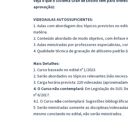
Veja o que o Sistema Gran de Ensino tem para ofer
aprovação):
VIDEOAULAS AUTOSSUFICIENTES:
1. Aulas com abordagem dos tópicos previstos no edita
matéria.
2. Conteúdo abordado de modo objetivo, com ênfase n
3. Aulas ministradas por professores especialistas, co
4. Qualidade técnica de gravação de altíssimo padrão 
Mais Detalhes:
1. Curso baseado no edital nº 1/2023.
2. Serão abordados os tópicos relevantes (não necessa
3. Carga horária prevista: 220
videoaulas (aproximadam
4. O Curso não contemplará:
Em Legislação do SUS: De
nº 6/2017.
4.1. O Curso
não
contemplará: Sugestões bibliográfica
5. Serão ministradas somente as disciplinas/videoaula
mesmo constando no edital, não serão ministrados.