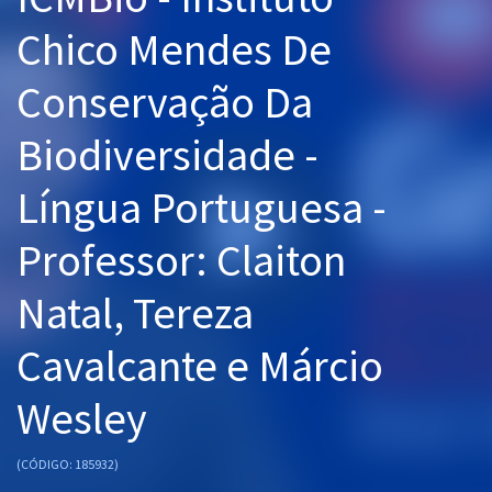
Pós
Chico Mendes De
Graduação
Conservação Da
OAB
Biodiversidade -
Mentorias
Língua Portuguesa -
Questões grátis
Professor: Claiton
Conteúdo gratuito
Natal, Tereza
Blog
Cavalcante e Márcio
Aprovados
Wesley
Atendimento
(CÓDIGO: 185932)