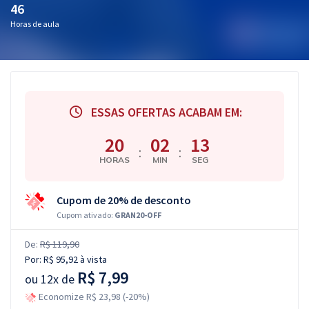
46
Horas de aula
ESSAS OFERTAS ACABAM EM:
20
02
12
:
:
HORAS
MIN
SEG
Cupom de 20% de desconto
Cupom ativado:
GRAN20-OFF
De:
R$ 119,90
Por:
R$ 95,92
à vista
R$ 7,99
ou
12x de
Economize R$ 23,98 (-20%)