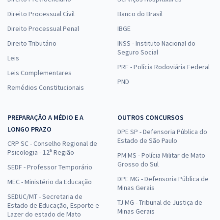
Direito Processual Civil
Banco do Brasil
Direito Processual Penal
IBGE
Direito Tributário
INSS - Instituto Nacional do
Seguro Social
Leis
PRF - Polícia Rodoviária Federal
Leis Complementares
PND
Remédios Constitucionais
PREPARAÇÃO A MÉDIO E A
OUTROS CONCURSOS
LONGO PRAZO
DPE SP - Defensoria Pública do
Estado de São Paulo
CRP SC - Conselho Regional de
Psicologia - 12ª Região
PM MS - Polícia Militar de Mato
Grosso do Sul
SEDF - Professor Temporário
DPE MG - Defensoria Pública de
MEC - Ministério da Educação
Minas Gerais
SEDUC/MT - Secretaria de
TJ MG - Tribunal de Justiça de
Estado de Educação, Esporte e
Minas Gerais
Lazer do estado de Mato