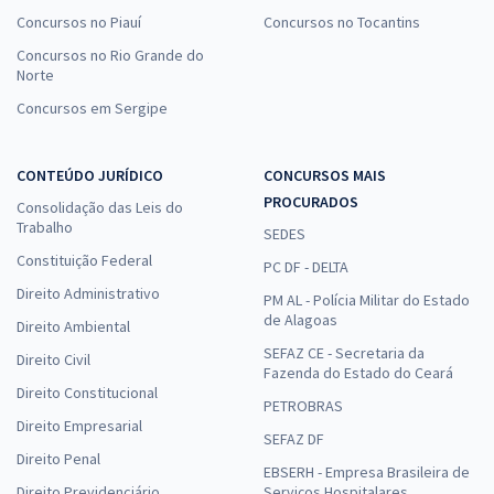
Concursos no Piauí
Concursos no Tocantins
Concursos no Rio Grande do
Norte
Concursos em Sergipe
CONTEÚDO JURÍDICO
CONCURSOS MAIS
PROCURADOS
Consolidação das Leis do
Trabalho
SEDES
Constituição Federal
PC DF - DELTA
Direito Administrativo
PM AL - Polícia Militar do Estado
de Alagoas
Direito Ambiental
SEFAZ CE - Secretaria da
Direito Civil
Fazenda do Estado do Ceará
Direito Constitucional
PETROBRAS
Direito Empresarial
SEFAZ DF
Direito Penal
EBSERH - Empresa Brasileira de
Direito Previdenciário
Serviços Hospitalares