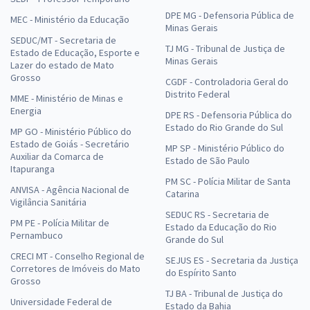
DPE MG - Defensoria Pública de
MEC - Ministério da Educação
Minas Gerais
SEDUC/MT - Secretaria de
TJ MG - Tribunal de Justiça de
Estado de Educação, Esporte e
Minas Gerais
Lazer do estado de Mato
Grosso
CGDF - Controladoria Geral do
Distrito Federal
MME - Ministério de Minas e
Energia
DPE RS - Defensoria Pública do
Estado do Rio Grande do Sul
MP GO - Ministério Público do
Estado de Goiás - Secretário
MP SP - Ministério Público do
Auxiliar da Comarca de
Estado de São Paulo
Itapuranga
PM SC - Polícia Militar de Santa
ANVISA - Agência Nacional de
Catarina
Vigilância Sanitária
SEDUC RS - Secretaria de
PM PE - Polícia Militar de
Estado da Educação do Rio
Pernambuco
Grande do Sul
CRECI MT - Conselho Regional de
SEJUS ES - Secretaria da Justiça
Corretores de Imóveis do Mato
do Espírito Santo
Grosso
TJ BA - Tribunal de Justiça do
Universidade Federal de
Estado da Bahia