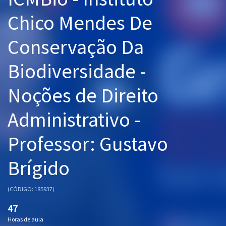
Pós
Chico Mendes De
Graduação
Conservação Da
OAB
Biodiversidade -
Mentorias
Noções de Direito
Questões grátis
Administrativo -
Conteúdo gratuito
Professor: Gustavo
Blog
Brígido
Aprovados
(CÓDIGO: 185937)
Atendimento
47
Horas de aula