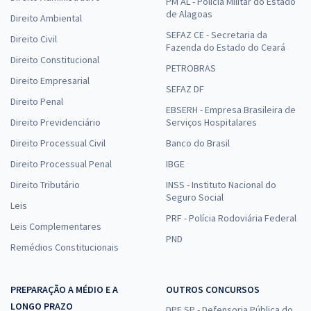
PM AL - Polícia Militar do Estado
de Alagoas
Direito Ambiental
SEFAZ CE - Secretaria da
Direito Civil
Fazenda do Estado do Ceará
Direito Constitucional
PETROBRAS
Direito Empresarial
SEFAZ DF
Direito Penal
EBSERH - Empresa Brasileira de
Direito Previdenciário
Serviços Hospitalares
Direito Processual Civil
Banco do Brasil
Direito Processual Penal
IBGE
Direito Tributário
INSS - Instituto Nacional do
Seguro Social
Leis
PRF - Polícia Rodoviária Federal
Leis Complementares
PND
Remédios Constitucionais
PREPARAÇÃO A MÉDIO E A
OUTROS CONCURSOS
LONGO PRAZO
DPE SP - Defensoria Pública do