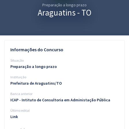
Preparação a longo prazo
Pós
Araguatins - TO
Graduação
OAB
Mentorias
Informações do Concurso
Questões grátis
Situação
Preparação a longo prazo
Conteúdo gratuito
Instituição
Blog
Prefeitura de Araguatins/TO
Aprovados
Banca anterior
ICAP - Intituto de Consultoria em Administação Pública
Atendimento
Último edital
Link