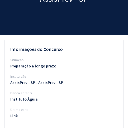
Pós
Graduação
OAB
Mentorias
Informações do Concurso
Questões grátis
Situação
Preparação a longo prazo
Conteúdo gratuito
Instituição
Blog
AssisPrev - SP - AssisPrev - SP
Aprovados
Banca anterior
Instituto Águia
Atendimento
Último edital
Link