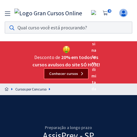
0
Assinatura Ilimitada 11
Acesso a todos os cursos. Teste grátis por 7 dias!
Assinatura OAB Até Passar
Acesso ilimitado a toda preparação para o Exame da
Desconto de
20% em todos os
Ordem, até você passar!
cursos avulsos do site SÓ HOJE!
Conhecer cursos
Residências Multiprofissionais
Preparação completa e intensiva para as principais
Cursos por Concurso
residências em saúde do Brasil
Concursos
Assinatura Ilimitada
Preparação a longo prazo
Cursos 20% OFF
AssisPrev - SP