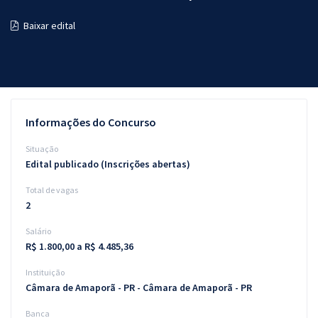
Pós
Baixar edital
Graduação
OAB
Mentorias
Informações do Concurso
Questões grátis
Situação
Edital publicado (Inscrições abertas)
Conteúdo gratuito
Total de vagas
Blog
2
Aprovados
Salário
R$ 1.800,00 a R$ 4.485,36
Atendimento
Instituição
Câmara de Amaporã - PR - Câmara de Amaporã - PR
Banca