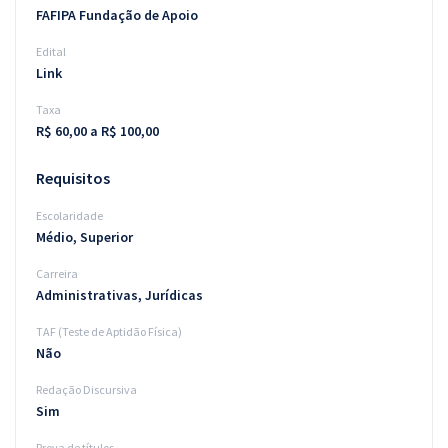
FAFIPA Fundação de Apoio
Edital
Link
Taxa
R$ 60,00 a R$ 100,00
Requisitos
Escolaridade
Médio, Superior
Carreira
Administrativas, Jurídicas
TAF (Teste de Aptidão Física)
Não
Redação Discursiva
Sim
Prova de títulos