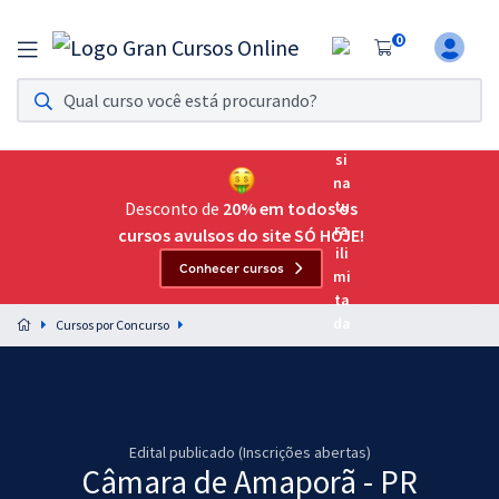
0
Assinatura Ilimitada 11
Acesso a todos os cursos. Teste grátis por 7 dias!
Assinatura OAB Até Passar
Acesso ilimitado a toda preparação para o Exame da
Desconto de
20% em todos os
Ordem, até você passar!
cursos avulsos do site SÓ HOJE!
Conhecer cursos
Residências Multiprofissionais
Preparação completa e intensiva para as principais
Cursos por Concurso
residências em saúde do Brasil
Concursos
Assinatura Ilimitada
Edital publicado (Inscrições abertas)
Câmara de Amaporã - PR
Cursos 20% OFF