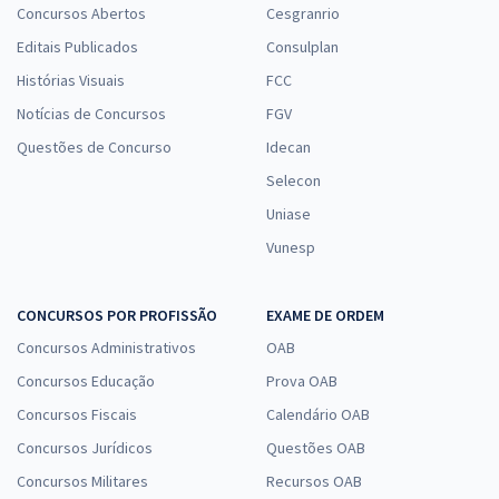
Concursos Abertos
Cesgranrio
Editais Publicados
Consulplan
Histórias Visuais
FCC
Notícias de Concursos
FGV
Questões de Concurso
Idecan
Selecon
Uniase
Vunesp
CONCURSOS POR PROFISSÃO
EXAME DE ORDEM
Concursos Administrativos
OAB
Concursos Educação
Prova OAB
Concursos Fiscais
Calendário OAB
Concursos Jurídicos
Questões OAB
Concursos Militares
Recursos OAB