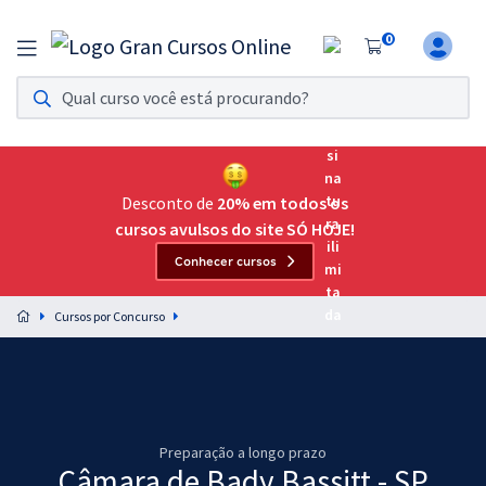
0
Assinatura Ilimitada 11
Acesso a todos os cursos. Teste grátis por 7 dias!
Assinatura OAB Até Passar
Acesso ilimitado a toda preparação para o Exame da
Desconto de
20% em todos os
Ordem, até você passar!
cursos avulsos do site SÓ HOJE!
Conhecer cursos
Residências Multiprofissionais
Preparação completa e intensiva para as principais
Cursos por Concurso
residências em saúde do Brasil
Concursos
Assinatura Ilimitada
Preparação a longo prazo
Cursos 20% OFF
Câmara de Bady Bassitt - SP