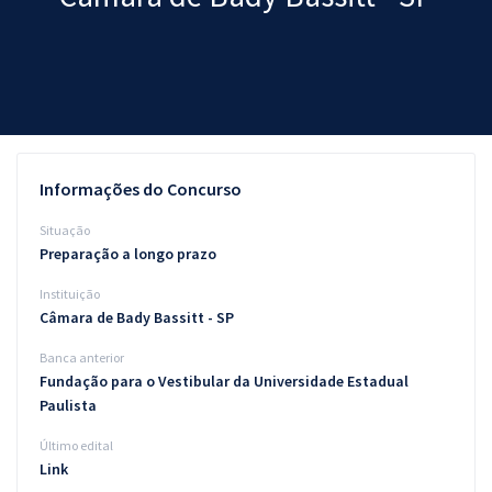
Pós
Graduação
OAB
Mentorias
Informações do Concurso
Questões grátis
Situação
Preparação a longo prazo
Conteúdo gratuito
Instituição
Blog
Câmara de Bady Bassitt - SP
Aprovados
Banca anterior
Fundação para o Vestibular da Universidade Estadual
Paulista
Atendimento
Último edital
Link