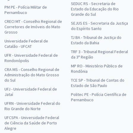
SEDUC RS - Secretaria de
PM PE - Polícia Militar de
Estado da Educação do Rio
Pernambuco
Grande do Sul
CRECI MT - Conselho Regional de
SEJUS ES - Secretaria da Justiça
Corretores de Imóveis do Mato
do Espírito Santo
Grosso
TJ BA - Tribunal de Justiça do
Universidade Federal de
Estado da Bahia
Catalão - UFCAT
TRF 3 - Tribunal Regional Federal
UFR - Universidade Federal de
da 3ª Região
Rondonópolis
MP RO - Ministério Público de
CRA MS - Conselho Regional de
Rondônia
Administração do Mato Grosso
do Sul
TCE SP - Tribunal de Contas do
Estado de São Paulo
UFJ - Universidade Federal de
Jataí
Politec PE - Polícia Científica de
Pernambuco
UFRN - Universidade Federal do
Rio Grande do Norte
UFCSPA - Universidade Federal
de Ciência da Saúde de Porto
Alegre