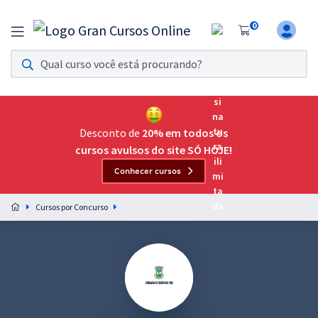
0
Assinatura Ilimitada 11
Acesso a todos os cursos. Teste grátis por 7 dias!
Assinatura OAB Até Passar
Acesso ilimitado a toda preparação para o Exame da
Desconto de
20% em todos os
Ordem, até você passar!
cursos avulsos do site SÓ HOJE!
Conhecer cursos
Residências Multiprofissionais
Preparação completa e intensiva para as principais
Cursos por Concurso
residências em saúde do Brasil
Concursos
Assinatura Ilimitada
Cursos 20% OFF