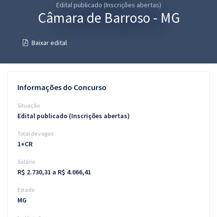
Edital publicado (Inscrições abertas)
Pós
Câmara de Barroso - MG
Graduação
Baixar edital
OAB
Mentorias
Informações do Concurso
Questões grátis
Situação
Edital publicado (Inscrições abertas)
Conteúdo gratuito
Total de vagas
Blog
1+CR
Aprovados
Salário
R$ 2.730,31 a R$ 4.066,41
Atendimento
Estado
MG