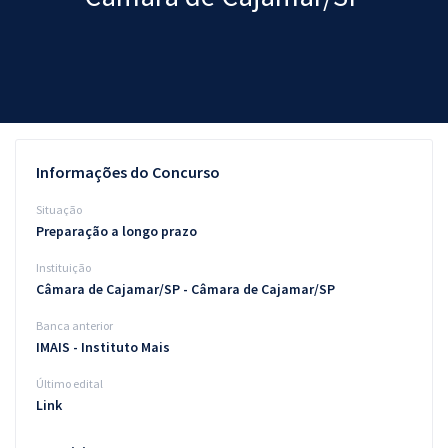
Pós
Graduação
OAB
Mentorias
Informações do Concurso
Questões grátis
Situação
Preparação a longo prazo
Conteúdo gratuito
Instituição
Blog
Câmara de Cajamar/SP - Câmara de Cajamar/SP
Aprovados
Banca anterior
IMAIS - Instituto Mais
Atendimento
Último edital
Link