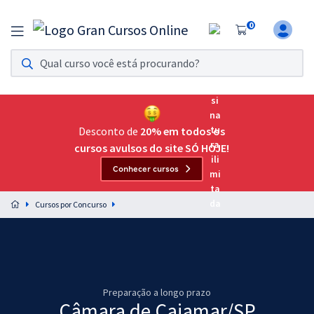
0
Assinatura Ilimitada 11
Acesso a todos os cursos. Teste grátis por 7 dias!
Assinatura OAB Até Passar
Acesso ilimitado a toda preparação para o Exame da
Desconto de
20% em todos os
Ordem, até você passar!
cursos avulsos do site SÓ HOJE!
Conhecer cursos
Residências Multiprofissionais
Preparação completa e intensiva para as principais
Cursos por Concurso
residências em saúde do Brasil
Concursos
Assinatura Ilimitada
Preparação a longo prazo
Cursos 20% OFF
Câmara de Cajamar/SP