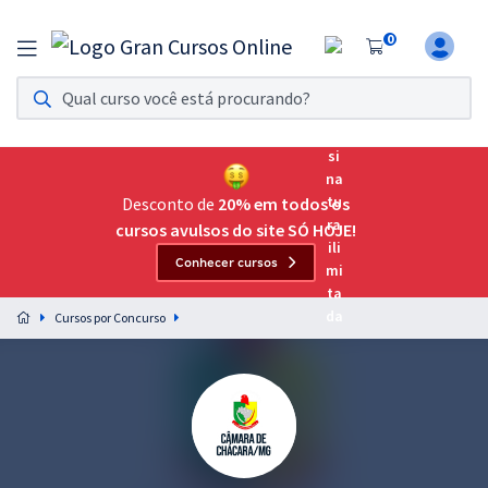
0
Assinatura Ilimitada 11
Acesso a todos os cursos. Teste grátis por 7 dias!
Assinatura OAB Até Passar
Acesso ilimitado a toda preparação para o Exame da
Desconto de
20% em todos os
Ordem, até você passar!
cursos avulsos do site SÓ HOJE!
Conhecer cursos
Residências Multiprofissionais
Preparação completa e intensiva para as principais
Cursos por Concurso
residências em saúde do Brasil
Concursos
Assinatura Ilimitada
Cursos 20% OFF