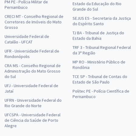
PM PE - Polícia Militar de
Estado da Educação do Rio
Pernambuco
Grande do Sul
CRECI MT - Conselho Regional de
SEJUS ES - Secretaria da Justiça
Corretores de Imóveis do Mato
do Espírito Santo
Grosso
TJ BA - Tribunal de Justiça do
Universidade Federal de
Estado da Bahia
Catalão - UFCAT
TRF 3 - Tribunal Regional Federal
UFR - Universidade Federal de
da 3ª Região
Rondonópolis
MP RO - Ministério Público de
CRA MS - Conselho Regional de
Rondônia
Administração do Mato Grosso
do Sul
TCE SP - Tribunal de Contas do
Estado de São Paulo
UFJ - Universidade Federal de
Jataí
Politec PE - Polícia Científica de
Pernambuco
UFRN - Universidade Federal do
Rio Grande do Norte
UFCSPA - Universidade Federal
de Ciência da Saúde de Porto
Alegre