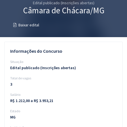
Edital publicado (Inscrições abertas)
Pós
Câmara de Chácara/MG
Graduação
Baixar edital
OAB
Mentorias
Informações do Concurso
Questões grátis
Situação
Edital publicado (Inscrições abertas)
Conteúdo gratuito
Total de vagas
Blog
3
Aprovados
Salário
R$ 1.212,00 a R$ 3.953,21
Atendimento
Estado
MG