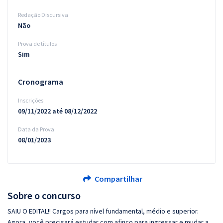
Redação Discursiva
Não
Prova de títulos
Sim
Cronograma
Inscrições
09/11/2022 até 08/12/2022
Data da Prova
08/01/2023
Compartilhar
Sobre o concurso
SAIU O EDITAL!! Cargos para nível fundamental, médio e superior.
Agora, você precisará estudar com afinco para ingressar e mudar a