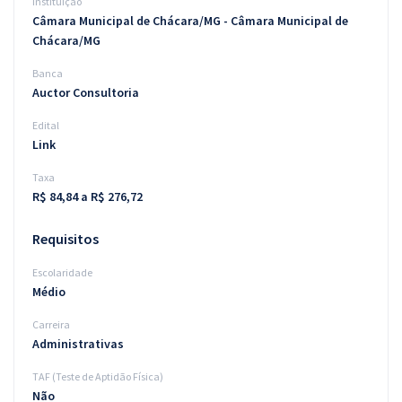
Instituição
Câmara Municipal de Chácara/MG - Câmara Municipal de
Chácara/MG
Banca
Auctor Consultoria
Edital
Link
Taxa
R$ 84,84 a R$ 276,72
Requisitos
Escolaridade
Médio
Carreira
Administrativas
TAF (Teste de Aptidão Física)
Não