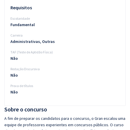
Requisitos
Escolaridade
Fundamental
Carreira
Administrativas, Outras
TAF (Teste de Aptidão Física)
Não
Redação Discursiva
Não
Prova de títulos
Não
Sobre o concurso
A fim de preparar os candidatos para o concurso, o Gran escalou uma
equipe de professores experientes em concursos públicos. O curso