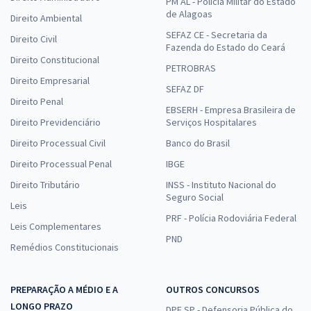
PM AL - Polícia Militar do Estado
de Alagoas
Direito Ambiental
SEFAZ CE - Secretaria da
Direito Civil
Fazenda do Estado do Ceará
Direito Constitucional
PETROBRAS
Direito Empresarial
SEFAZ DF
Direito Penal
EBSERH - Empresa Brasileira de
Direito Previdenciário
Serviços Hospitalares
Direito Processual Civil
Banco do Brasil
Direito Processual Penal
IBGE
Direito Tributário
INSS - Instituto Nacional do
Seguro Social
Leis
PRF - Polícia Rodoviária Federal
Leis Complementares
PND
Remédios Constitucionais
PREPARAÇÃO A MÉDIO E A
OUTROS CONCURSOS
LONGO PRAZO
DPE SP - Defensoria Pública do