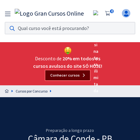
0
Assinatura Ilimitada 11
Acesso a todos os cursos. Teste grátis por 7 dias!
Assinatura OAB Até Passar
Acesso ilimitado a toda preparação para o Exame da
Desconto de
20% em todos os
Ordem, até você passar!
cursos avulsos do site SÓ HOJE!
Conhecer cursos
Residências Multiprofissionais
Preparação completa e intensiva para as principais
Cursos por Concurso
residências em saúde do Brasil
Concursos
Assinatura Ilimitada
Preparação a longo prazo
Cursos 20% OFF
Câmara de Conde - PB