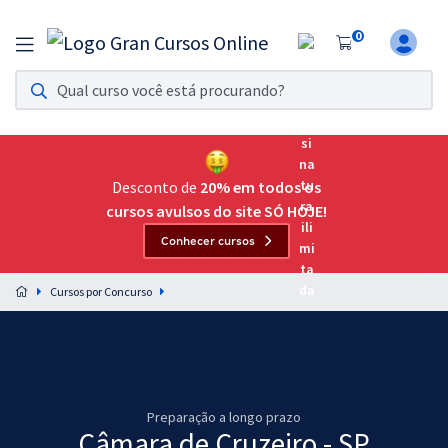
0
Assinatura Ilimitada 11
Acesso a todos os cursos. Teste grátis por 7 dias!
Assinatura OAB Até Passar
Acesso ilimitado a toda preparação para o Exame da
Desconto de
20% em todos os
Ordem, até você passar!
cursos avulsos do site SÓ HOJE!
Conhecer cursos
Residências Multiprofissionais
Preparação completa e intensiva para as principais
Cursos por Concurso
residências em saúde do Brasil
Concursos
Assinatura Ilimitada
Preparação a longo prazo
Cursos 20% OFF
Câmara de Cruzeiro - SP