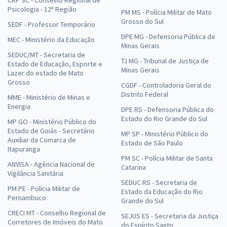
CRP SC - Conselho Regional de
Psicologia - 12ª Região
PM MS - Polícia Militar de Mato
Grosso do Sul
SEDF - Professor Temporário
DPE MG - Defensoria Pública de
MEC - Ministério da Educação
Minas Gerais
SEDUC/MT - Secretaria de
TJ MG - Tribunal de Justiça de
Estado de Educação, Esporte e
Minas Gerais
Lazer do estado de Mato
Grosso
CGDF - Controladoria Geral do
Distrito Federal
MME - Ministério de Minas e
Energia
DPE RS - Defensoria Pública do
Estado do Rio Grande do Sul
MP GO - Ministério Público do
Estado de Goiás - Secretário
MP SP - Ministério Público do
Auxiliar da Comarca de
Estado de São Paulo
Itapuranga
PM SC - Polícia Militar de Santa
ANVISA - Agência Nacional de
Catarina
Vigilância Sanitária
SEDUC RS - Secretaria de
PM PE - Polícia Militar de
Estado da Educação do Rio
Pernambuco
Grande do Sul
CRECI MT - Conselho Regional de
SEJUS ES - Secretaria da Justiça
Corretores de Imóveis do Mato
do Espírito Santo