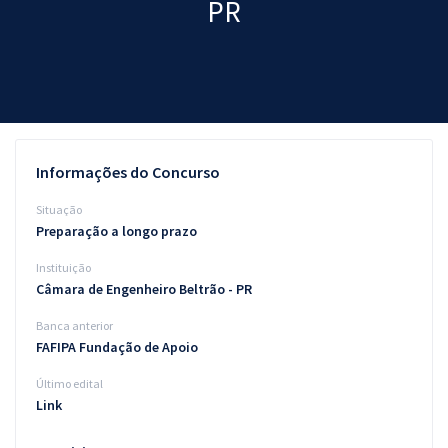
PR
Pós
Graduação
OAB
Mentorias
Informações do Concurso
Questões grátis
Situação
Preparação a longo prazo
Conteúdo gratuito
Instituição
Blog
Câmara de Engenheiro Beltrão - PR
Aprovados
Banca anterior
FAFIPA Fundação de Apoio
Atendimento
Último edital
Link