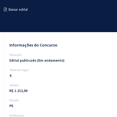
Pós
Baixar edital
Graduação
OAB
Mentorias
Informações do Concurso
Questões grátis
Situação
Edital publicado (Em andamento)
Conteúdo gratuito
Total de vagas
Blog
4
Aprovados
Salário
R$ 1.212,00
Atendimento
Estado
PE
Instituição