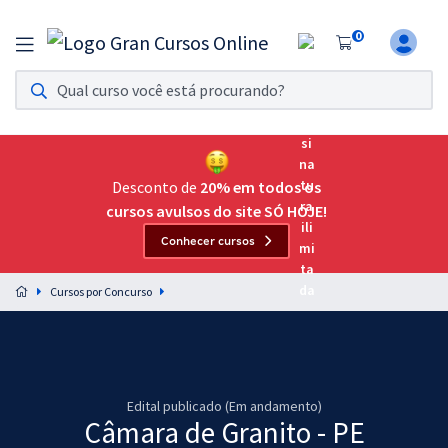
0
Assinatura Ilimitada 11
Acesso a todos os cursos. Teste grátis por 7 dias!
Assinatura OAB Até Passar
Acesso ilimitado a toda preparação para o Exame da
Desconto de
20% em todos os
Ordem, até você passar!
cursos avulsos do site SÓ HOJE!
Conhecer cursos
Residências Multiprofissionais
Preparação completa e intensiva para as principais
Cursos por Concurso
residências em saúde do Brasil
Concursos
Assinatura Ilimitada
Edital publicado (Em andamento)
Câmara de Granito - PE
Cursos 20% OFF