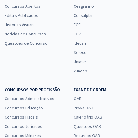
Concursos Abertos
Cesgranrio
Editais Publicados
Consulplan
Histórias Visuais
FCC
Notícias de Concursos
FGV
Questões de Concurso
Idecan
Selecon
Uniase
Vunesp
CONCURSOS POR PROFISSÃO
EXAME DE ORDEM
Concursos Administrativos
OAB
Concursos Educação
Prova OAB
Concursos Fiscais
Calendário OAB
Concursos Jurídicos
Questões OAB
Concursos Militares
Recursos OAB