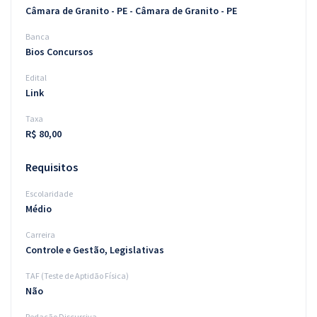
Câmara de Granito - PE - Câmara de Granito - PE
Banca
Bios Concursos
Edital
Link
Taxa
R$ 80,00
Requisitos
Escolaridade
Médio
Carreira
Controle e Gestão, Legislativas
TAF (Teste de Aptidão Física)
Não
Redação Discursiva