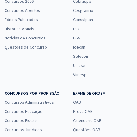
Concursos 2026
Cebraspe
Concursos Abertos
Cesgranrio
Editais Publicados
Consulplan
Histórias Visuais
FCC
Notícias de Concursos
FGV
Questões de Concurso
Idecan
Selecon
Uniase
Vunesp
CONCURSOS POR PROFISSÃO
EXAME DE ORDEM
Concursos Administrativos
OAB
Concursos Educação
Prova OAB
Concursos Fiscais
Calendário OAB
Concursos Jurídicos
Questões OAB