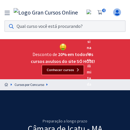
0
Assinatura Ilimitada 11
Acesso a todos os cursos. Teste grátis por 7 dias!
Assinatura OAB Até Passar
Acesso ilimitado a toda preparação para o Exame da
Desconto de
20% em todos os
Ordem, até você passar!
cursos avulsos do site SÓ HOJE!
Conhecer cursos
Residências Multiprofissionais
Preparação completa e intensiva para as principais
Cursos por Concurso
residências em saúde do Brasil
Concursos
Assinatura Ilimitada
Preparação a longo prazo
Cursos 20% OFF
Câmara de Icatu - MA