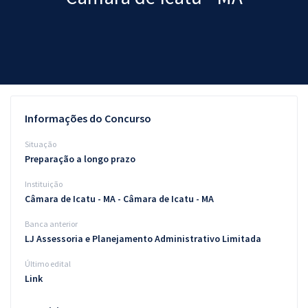
Pós
Graduação
OAB
Mentorias
Informações do Concurso
Questões grátis
Situação
Preparação a longo prazo
Conteúdo gratuito
Instituição
Blog
Câmara de Icatu - MA - Câmara de Icatu - MA
Aprovados
Banca anterior
LJ Assessoria e Planejamento Administrativo Limitada
Atendimento
Último edital
Link