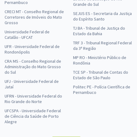
Pernambuco
Grande do Sul
CRECI MT - Conselho Regional de
SEJUS ES - Secretaria da Justiça
Corretores de Imóveis do Mato
do Espírito Santo
Grosso
TJ BA - Tribunal de Justiça do
Universidade Federal de
Estado da Bahia
Catalão - UFCAT
TRF 3 - Tribunal Regional Federal
UFR - Universidade Federal de
da 3ª Região
Rondonópolis
MP RO - Ministério Público de
CRA MS - Conselho Regional de
Rondônia
Administração do Mato Grosso
do Sul
TCE SP - Tribunal de Contas do
Estado de São Paulo
UFJ - Universidade Federal de
Jataí
Politec PE - Polícia Científica de
Pernambuco
UFRN - Universidade Federal do
Rio Grande do Norte
UFCSPA - Universidade Federal
de Ciência da Saúde de Porto
Alegre