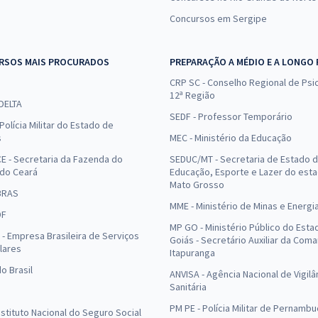
Concursos em Sergipe
RSOS MAIS PROCURADOS
PREPARAÇÃO A MÉDIO E A LONGO
CRP SC - Conselho Regional de Psic
12ª Região
 DELTA
SEDF - Professor Temporário
Polícia Militar do Estado de
s
MEC - Ministério da Educação
E - Secretaria da Fazenda do
SEDUC/MT - Secretaria de Estado 
 do Ceará
Educação, Esporte e Lazer do est
Mato Grosso
BRAS
MME - Ministério de Minas e Energi
DF
MP GO - Ministério Público do Esta
- Empresa Brasileira de Serviços
Goiás - Secretário Auxiliar da Com
lares
Itapuranga
o Brasil
ANVISA - Agência Nacional de Vigilâ
Sanitária
PM PE - Polícia Militar de Pernamb
Instituto Nacional do Seguro Social