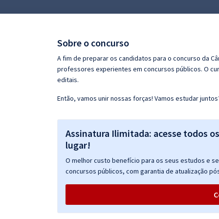
Pós
Graduação
Sobre o concurso
OAB
A fim de preparar os candidatos para o concurso da C
professores experientes em concursos públicos. O cur
Mentorias
editais.
Então, vamos unir nossas forças! Vamos estudar juntos
Questões grátis
Conteúdo gratuito
Assinatura Ilimitada: acesse todos o
Blog
lugar!
Aprovados
O melhor custo benefício para os seus estudos e seu
concursos públicos, com garantia de atualização pós
Atendimento
C