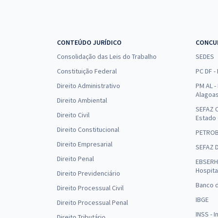
CONTEÚDO JURÍDICO
CONCU
Consolidação das Leis do Trabalho
SEDES
Constituição Federal
PC DF -
Direito Administrativo
PM AL - 
Alagoa
Direito Ambiental
SEFAZ C
Direito Civil
Estado
Direito Constitucional
PETRO
Direito Empresarial
SEFAZ 
Direito Penal
EBSERH 
Hospita
Direito Previdenciário
Banco d
Direito Processual Civil
IBGE
Direito Processual Penal
INSS - 
Direito Tributário