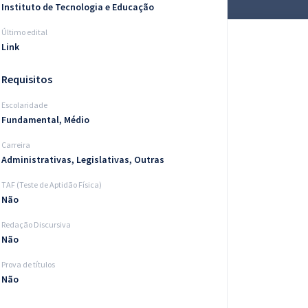
Instituto de Tecnologia e Educação
Último edital
Link
Requisitos
Escolaridade
Fundamental, Médio
Carreira
Administrativas, Legislativas, Outras
TAF (Teste de Aptidão Física)
Não
Redação Discursiva
Não
Prova de títulos
Não