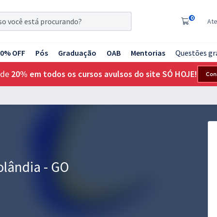
0
At
20% OFF
Pós
Graduação
OAB
Mentorias
Questões gr
 de
20% em todos os cursos avulsos do site SÓ HOJE!
Con
olândia - GO