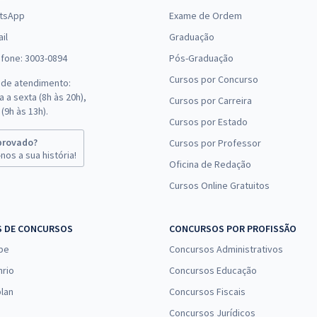
tsApp
Exame de Ordem
il
Graduação
efone: 3003-0894
Pós-Graduação
Cursos por Concurso
 de atendimento:
 a sexta (8h às 20h),
Cursos por Carreira
(9h às 13h).
Cursos por Estado
provado?
Cursos por Professor
nos a sua história!
Oficina de Redação
Cursos Online Gratuitos
S DE CONCURSOS
CONCURSOS POR PROFISSÃO
pe
Concursos Administrativos
nrio
Concursos Educação
lan
Concursos Fiscais
Concursos Jurídicos