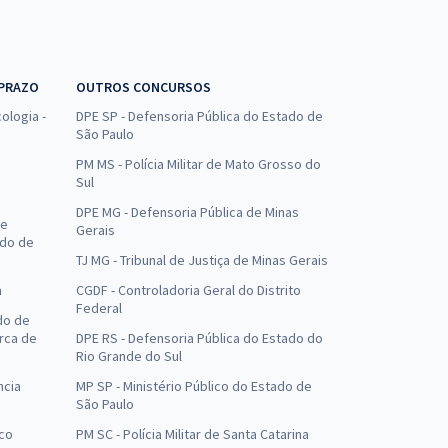
 PRAZO
OUTROS CONCURSOS
ologia -
DPE SP - Defensoria Pública do Estado de
São Paulo
PM MS - Polícia Militar de Mato Grosso do
Sul
DPE MG - Defensoria Pública de Minas
de
Gerais
ado de
TJ MG - Tribunal de Justiça de Minas Gerais
a
CGDF - Controladoria Geral do Distrito
Federal
do de
arca de
DPE RS - Defensoria Pública do Estado do
Rio Grande do Sul
ncia
MP SP - Ministério Público do Estado de
São Paulo
uco
PM SC - Polícia Militar de Santa Catarina