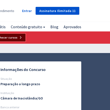
Assinatura
Ilimitada
11
endimento
Entrar
átis
Conteúdo gratuito
Blog
Aprovados
hecer cursos
Informações do Concurso
Situação
Preparação a longo prazo
Instituição
Câmara de Inaciolândia/GO
Banca anterior