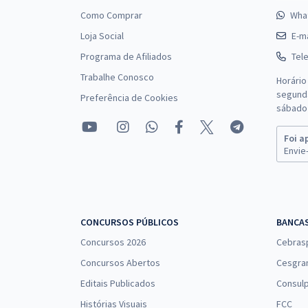
Como Comprar
Wha
Loja Social
E-ma
Programa de Afiliados
Tel
Trabalhe Conosco
Horário
segunda
Preferência de Cookies
sábado 
Foi a
Envie-
CONCURSOS PÚBLICOS
BANCA
Concursos 2026
Cebras
Concursos Abertos
Cesgra
Editais Publicados
Consulp
Histórias Visuais
FCC