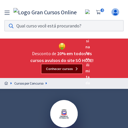
0
Assinatura Ilimitada 11
Acesso a todos os cursos. Teste grátis por 7 dias!
Assinatura OAB Até Passar
Acesso ilimitado a toda preparação para o Exame da
Desconto de
20% em todos os
Ordem, até você passar!
cursos avulsos do site SÓ HOJE!
Conhecer cursos
Residências Multiprofissionais
Preparação completa e intensiva para as principais
Cursos por Concurso
residências em saúde do Brasil
Concursos
Assinatura Ilimitada
Cursos 20% OFF