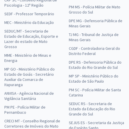
CRP SC - Conselho Regional de
Psicologia - 12ª Região
PM MS - Polícia Militar de Mato
Grosso do Sul
SEDF - Professor Temporário
DPE MG - Defensoria Pública de
MEC - Ministério da Educação
Minas Gerais
SEDUC/MT - Secretaria de
TJ MG - Tribunal de Justiça de
Estado de Educação, Esporte e
Minas Gerais
Lazer do estado de Mato
Grosso
CGDF - Controladoria Geral do
Distrito Federal
MME - Ministério de Minas e
Energia
DPE RS - Defensoria Pública do
Estado do Rio Grande do Sul
MP GO - Ministério Público do
Estado de Goiás - Secretário
MP SP - Ministério Público do
Auxiliar da Comarca de
Estado de São Paulo
Itapuranga
PM SC - Polícia Militar de Santa
ANVISA - Agência Nacional de
Catarina
Vigilância Sanitária
SEDUC RS - Secretaria de
PM PE - Polícia Militar de
Estado da Educação do Rio
Pernambuco
Grande do Sul
CRECI MT - Conselho Regional de
SEJUS ES - Secretaria da Justiça
Corretores de Imóveis do Mato
do Espírito Santo