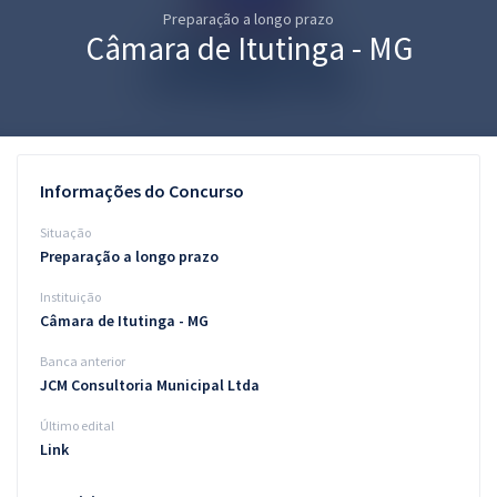
Preparação a longo prazo
Pós
Câmara de Itutinga - MG
Graduação
OAB
Mentorias
Informações do Concurso
Questões grátis
Situação
Preparação a longo prazo
Conteúdo gratuito
Instituição
Blog
Câmara de Itutinga - MG
Aprovados
Banca anterior
JCM Consultoria Municipal Ltda
Atendimento
Último edital
Link