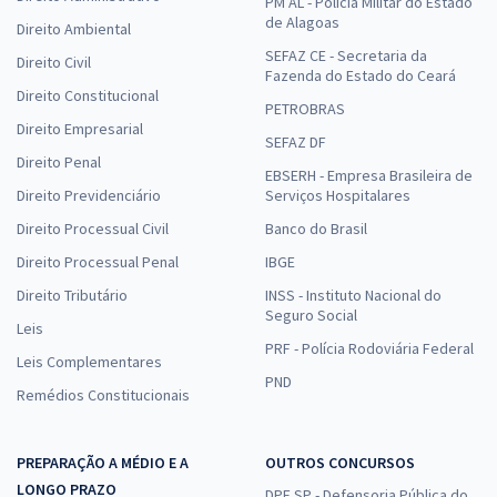
PM AL - Polícia Militar do Estado
de Alagoas
Direito Ambiental
SEFAZ CE - Secretaria da
Direito Civil
Fazenda do Estado do Ceará
Direito Constitucional
PETROBRAS
Direito Empresarial
SEFAZ DF
Direito Penal
EBSERH - Empresa Brasileira de
Direito Previdenciário
Serviços Hospitalares
Direito Processual Civil
Banco do Brasil
Direito Processual Penal
IBGE
Direito Tributário
INSS - Instituto Nacional do
Seguro Social
Leis
PRF - Polícia Rodoviária Federal
Leis Complementares
PND
Remédios Constitucionais
PREPARAÇÃO A MÉDIO E A
OUTROS CONCURSOS
LONGO PRAZO
DPE SP - Defensoria Pública do