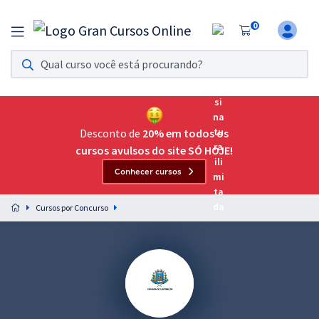
0
Assinatura Ilimitada 11
Acesso a todos os cursos. Teste grátis por 7 dias!
Assinatura OAB Até Passar
Acesso ilimitado a toda preparação para o Exame da
Desconto de
20% em todos os
Ordem, até você passar!
cursos avulsos do site SÓ HOJE!
Conhecer cursos
Residências Multiprofissionais
Preparação completa e intensiva para as principais
Cursos por Concurso
residências em saúde do Brasil
Concursos
Assinatura Ilimitada
Cursos 20% OFF