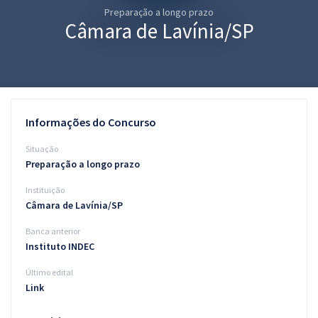
Preparação a longo prazo
Pós
Câmara de Lavínia/SP
Graduação
OAB
Mentorias
Informações do Concurso
Questões grátis
Situação
Preparação a longo prazo
Conteúdo gratuito
Instituição
Blog
Câmara de Lavínia/SP
Aprovados
Banca anterior
Instituto INDEC
Atendimento
Último edital
Link