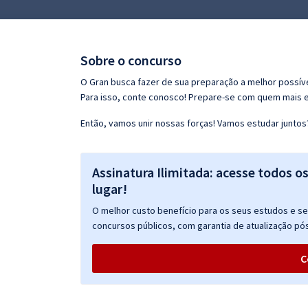
Pós
Graduação
Sobre o concurso
OAB
O Gran busca fazer de sua preparação a melhor possíve
Para isso, conte conosco! Prepare-se com quem mais 
Mentorias
Então, vamos unir nossas forças! Vamos estudar juntos
Questões grátis
Assinatura Ilimitada: acesse todos o
Conteúdo gratuito
lugar!
Blog
O melhor custo benefício para os seus estudos e seu
Aprovados
concursos públicos, com garantia de atualização pós
C
Atendimento