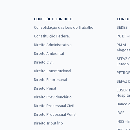
CONTEÚDO JURÍDICO
CONCU
Consolidação das Leis do Trabalho
SEDES
Constituição Federal
PC DF -
Direito Administrativo
PM AL - 
Alagoa
Direito Ambiental
SEFAZ C
Direito Civil
Estado
Direito Constitucional
PETRO
Direito Empresarial
SEFAZ 
Direito Penal
EBSERH 
Hospita
Direito Previdenciário
Banco d
Direito Processual Civil
IBGE
Direito Processual Penal
INSS - 
Direito Tributário