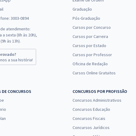
tsApp
Exame de Ordem
il
Graduação
efone: 3003-0894
Pós-Graduação
Cursos por Concurso
 de atendimento:
 a sexta (8h às 20h),
Cursos por Carreira
(9h às 13h).
Cursos por Estado
provado?
Cursos por Professor
nos a sua história!
Oficina de Redação
Cursos Online Gratuitos
S DE CONCURSOS
CONCURSOS POR PROFISSÃO
pe
Concursos Administrativos
nrio
Concursos Educação
lan
Concursos Fiscais
Concursos Jurídicos