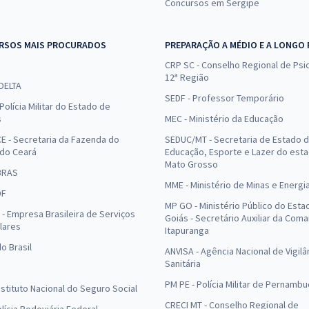
Concursos em Sergipe
RSOS MAIS PROCURADOS
PREPARAÇÃO A MÉDIO E A LONGO
CRP SC - Conselho Regional de Psic
12ª Região
 DELTA
SEDF - Professor Temporário
Polícia Militar do Estado de
s
MEC - Ministério da Educação
E - Secretaria da Fazenda do
SEDUC/MT - Secretaria de Estado 
 do Ceará
Educação, Esporte e Lazer do est
Mato Grosso
BRAS
MME - Ministério de Minas e Energi
DF
MP GO - Ministério Público do Esta
- Empresa Brasileira de Serviços
Goiás - Secretário Auxiliar da Com
lares
Itapuranga
o Brasil
ANVISA - Agência Nacional de Vigilâ
Sanitária
PM PE - Polícia Militar de Pernamb
Instituto Nacional do Seguro Social
CRECI MT - Conselho Regional de