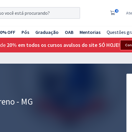
0
At
20% OFF
Pós
Graduação
OAB
Mentorias
Questões gr
 de
20% em todos os cursos avulsos do site SÓ HOJE!
Con
reno - MG