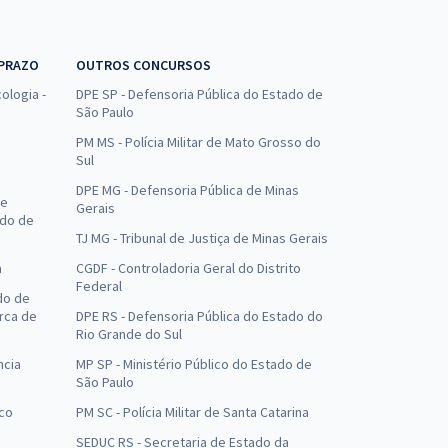
 PRAZO
OUTROS CONCURSOS
ologia -
DPE SP - Defensoria Pública do Estado de
São Paulo
PM MS - Polícia Militar de Mato Grosso do
Sul
DPE MG - Defensoria Pública de Minas
de
Gerais
ado de
TJ MG - Tribunal de Justiça de Minas Gerais
a
CGDF - Controladoria Geral do Distrito
Federal
do de
arca de
DPE RS - Defensoria Pública do Estado do
Rio Grande do Sul
ncia
MP SP - Ministério Público do Estado de
São Paulo
uco
PM SC - Polícia Militar de Santa Catarina
SEDUC RS - Secretaria de Estado da