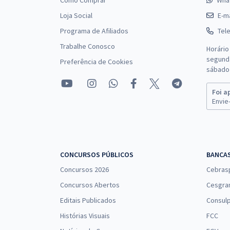
Como Comprar
Wha
Loja Social
E-ma
Programa de Afiliados
Tel
Trabalhe Conosco
Horário
segunda
Preferência de Cookies
sábado 
Foi a
Envie-
CONCURSOS PÚBLICOS
BANCA
Concursos 2026
Cebras
Concursos Abertos
Cesgra
Editais Publicados
Consulp
Histórias Visuais
FCC