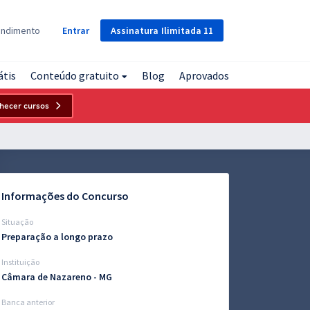
Assinatura
Ilimitada
11
endimento
Entrar
átis
Conteúdo gratuito
Blog
Aprovados
hecer cursos
Informações do Concurso
Situação
Preparação a longo prazo
Instituição
Câmara de Nazareno - MG
Banca anterior