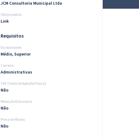
JCM Consultoria Municipal Ltda
Último edital
Link
Requisitos
Escolaridade
Médio, Superior
Carreira
Administrativas
TAF (Teste de Aptidão Física)
Não
Redação Discursiva
Não
Prova de títulos
Não