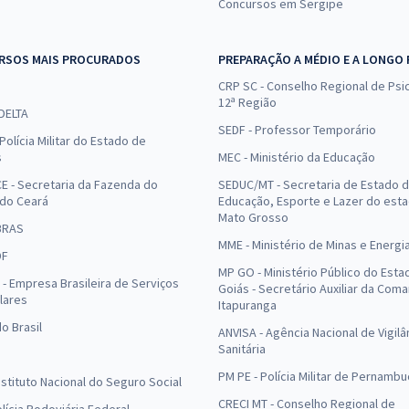
Concursos em Sergipe
RSOS MAIS PROCURADOS
PREPARAÇÃO A MÉDIO E A LONGO
CRP SC - Conselho Regional de Psic
12ª Região
 DELTA
SEDF - Professor Temporário
Polícia Militar do Estado de
s
MEC - Ministério da Educação
E - Secretaria da Fazenda do
SEDUC/MT - Secretaria de Estado 
 do Ceará
Educação, Esporte e Lazer do est
Mato Grosso
BRAS
MME - Ministério de Minas e Energi
DF
MP GO - Ministério Público do Esta
- Empresa Brasileira de Serviços
Goiás - Secretário Auxiliar da Com
lares
Itapuranga
o Brasil
ANVISA - Agência Nacional de Vigilâ
Sanitária
PM PE - Polícia Militar de Pernamb
Instituto Nacional do Seguro Social
CRECI MT - Conselho Regional de