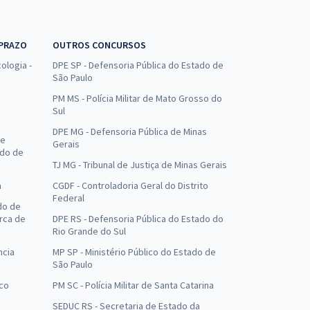
 PRAZO
OUTROS CONCURSOS
ologia -
DPE SP - Defensoria Pública do Estado de
São Paulo
PM MS - Polícia Militar de Mato Grosso do
Sul
DPE MG - Defensoria Pública de Minas
de
Gerais
ado de
TJ MG - Tribunal de Justiça de Minas Gerais
a
CGDF - Controladoria Geral do Distrito
Federal
do de
arca de
DPE RS - Defensoria Pública do Estado do
Rio Grande do Sul
ncia
MP SP - Ministério Público do Estado de
São Paulo
uco
PM SC - Polícia Militar de Santa Catarina
SEDUC RS - Secretaria de Estado da