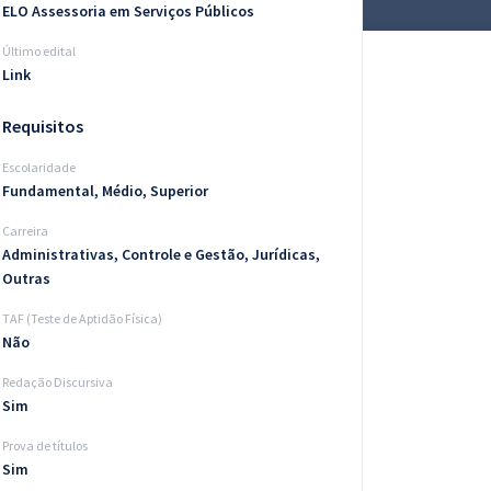
ELO Assessoria em Serviços Públicos
Último edital
Link
Requisitos
Escolaridade
Fundamental, Médio, Superior
Carreira
Administrativas, Controle e Gestão, Jurídicas,
Outras
TAF (Teste de Aptidão Física)
Não
Redação Discursiva
Sim
Prova de títulos
Sim