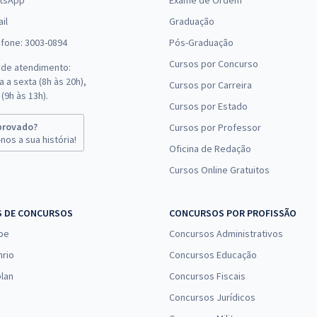
tsApp
Exame de Ordem
il
Graduação
efone: 3003-0894
Pós-Graduação
Cursos por Concurso
 de atendimento:
 a sexta (8h às 20h),
Cursos por Carreira
(9h às 13h).
Cursos por Estado
provado?
Cursos por Professor
nos a sua história!
Oficina de Redação
Cursos Online Gratuitos
S DE CONCURSOS
CONCURSOS POR PROFISSÃO
pe
Concursos Administrativos
nrio
Concursos Educação
lan
Concursos Fiscais
Concursos Jurídicos