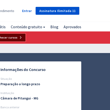
Assinatura
Ilimitada
11
endimento
Entrar
átis
Conteúdo gratuito
Blog
Aprovados
hecer cursos
Informações do Concurso
Situação
Preparação a longo prazo
Instituição
Câmara de Pitangui - MG
Banca anterior