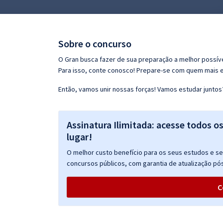
Pós
Graduação
Sobre o concurso
OAB
O Gran busca fazer de sua preparação a melhor possíve
Para isso, conte conosco! Prepare-se com quem mais 
Mentorias
Então, vamos unir nossas forças! Vamos estudar juntos
Questões grátis
Assinatura Ilimitada: acesse todos o
Conteúdo gratuito
lugar!
Blog
O melhor custo benefício para os seus estudos e seu
Aprovados
concursos públicos, com garantia de atualização pós
C
Atendimento