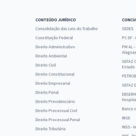
CONTEÚDO JURÍDICO
CONCU
Consolidação das Leis do Trabalho
SEDES
Constituição Federal
PC DF -
Direito Administrativo
PM AL - 
Alagoa
Direito Ambiental
SEFAZ C
Direito Civil
Estado
Direito Constitucional
PETRO
Direito Empresarial
SEFAZ 
Direito Penal
EBSERH 
Hospita
Direito Previdenciário
Banco d
Direito Processual Civil
IBGE
Direito Processual Penal
INSS - 
Direito Tributário