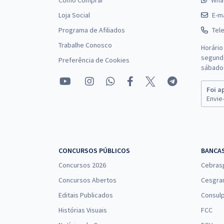
Como Comprar
Wha
Loja Social
E-ma
Programa de Afiliados
Tel
Trabalhe Conosco
Horário
segunda
Preferência de Cookies
sábado 
Foi a
Envie-
CONCURSOS PÚBLICOS
BANCA
Concursos 2026
Cebras
Concursos Abertos
Cesgra
Editais Publicados
Consulp
Histórias Visuais
FCC