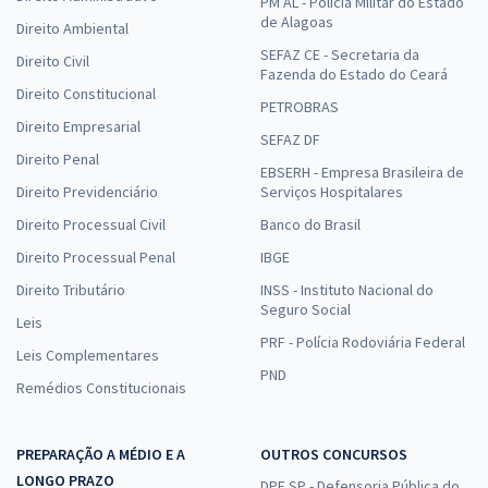
PM AL - Polícia Militar do Estado
de Alagoas
Direito Ambiental
SEFAZ CE - Secretaria da
Direito Civil
Fazenda do Estado do Ceará
Direito Constitucional
PETROBRAS
Direito Empresarial
SEFAZ DF
Direito Penal
EBSERH - Empresa Brasileira de
Direito Previdenciário
Serviços Hospitalares
Direito Processual Civil
Banco do Brasil
Direito Processual Penal
IBGE
Direito Tributário
INSS - Instituto Nacional do
Seguro Social
Leis
PRF - Polícia Rodoviária Federal
Leis Complementares
PND
Remédios Constitucionais
PREPARAÇÃO A MÉDIO E A
OUTROS CONCURSOS
LONGO PRAZO
DPE SP - Defensoria Pública do