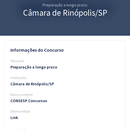
Preparação a longo prazo
Pós
Câmara de Rinópolis/SP
Graduação
OAB
Mentorias
Informações do Concurso
Questões grátis
Situação
Preparação a longo prazo
Conteúdo gratuito
Instituição
Blog
Câmara de Rinópolis/SP
Aprovados
Banca anterior
CONSESP Concursos
Atendimento
Último edital
Link