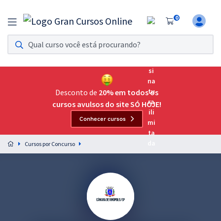
0
Assinatura Ilimitada 11
Acesso a todos os cursos. Teste grátis por 7 dias!
Assinatura OAB Até Passar
Acesso ilimitado a toda preparação para o Exame da
Desconto de
20% em todos os
Ordem, até você passar!
cursos avulsos do site SÓ HOJE!
Conhecer cursos
Residências Multiprofissionais
Preparação completa e intensiva para as principais
Cursos por Concurso
residências em saúde do Brasil
Concursos
Assinatura Ilimitada
Cursos 20% OFF