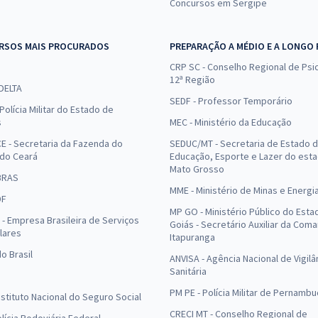
Concursos em Sergipe
RSOS MAIS PROCURADOS
PREPARAÇÃO A MÉDIO E A LONGO
CRP SC - Conselho Regional de Psic
12ª Região
 DELTA
SEDF - Professor Temporário
Polícia Militar do Estado de
s
MEC - Ministério da Educação
E - Secretaria da Fazenda do
SEDUC/MT - Secretaria de Estado 
 do Ceará
Educação, Esporte e Lazer do est
Mato Grosso
BRAS
MME - Ministério de Minas e Energi
DF
MP GO - Ministério Público do Esta
- Empresa Brasileira de Serviços
Goiás - Secretário Auxiliar da Com
lares
Itapuranga
o Brasil
ANVISA - Agência Nacional de Vigilâ
Sanitária
PM PE - Polícia Militar de Pernamb
Instituto Nacional do Seguro Social
CRECI MT - Conselho Regional de