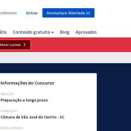
Assinatura
Ilimitada
11
endimento
Entrar
átis
Conteúdo gratuito
Blog
Aprovados
hecer cursos
Informações do Concurso
Situação
Preparação a longo prazo
Instituição
Câmara de São José do Cerrito - SC
Banca anterior