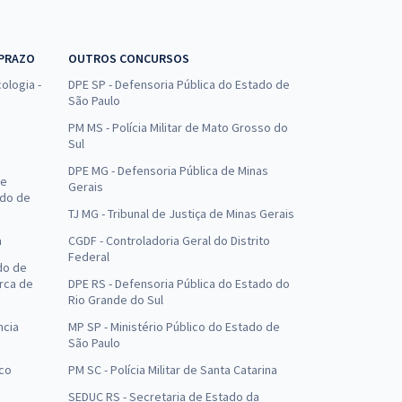
 PRAZO
OUTROS CONCURSOS
ologia -
DPE SP - Defensoria Pública do Estado de
São Paulo
PM MS - Polícia Militar de Mato Grosso do
Sul
DPE MG - Defensoria Pública de Minas
de
Gerais
ado de
TJ MG - Tribunal de Justiça de Minas Gerais
a
CGDF - Controladoria Geral do Distrito
Federal
do de
arca de
DPE RS - Defensoria Pública do Estado do
Rio Grande do Sul
ncia
MP SP - Ministério Público do Estado de
São Paulo
uco
PM SC - Polícia Militar de Santa Catarina
SEDUC RS - Secretaria de Estado da