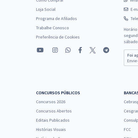
Como Comprar
Wha
Loja Social
E-ma
Programa de Afiliados
Tel
Trabalhe Conosco
Horário
segunda
Preferência de Cookies
sábado 
Foi a
Envie-
CONCURSOS PÚBLICOS
BANCA
Concursos 2026
Cebras
Concursos Abertos
Cesgra
Editais Publicados
Consulp
Histórias Visuais
FCC