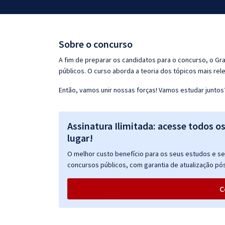
Pós
Graduação
Sobre o concurso
OAB
A fim de preparar os candidatos para o concurso, o G
públicos. O curso aborda a teoria dos tópicos mais rele
Mentorias
Então, vamos unir nossas forças! Vamos estudar juntos
Questões grátis
Assinatura Ilimitada: acesse todos o
Conteúdo gratuito
lugar!
Blog
O melhor custo benefício para os seus estudos e seu
Aprovados
concursos públicos, com garantia de atualização pós
C
Atendimento