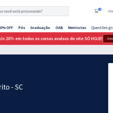
0
At
20% OFF
Pós
Graduação
OAB
Mentorias
Questões gr
 de
20% em todos os cursos avulsos do site SÓ HOJE!
Con
ito - SC