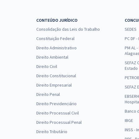
CONTEÚDO JURÍDICO
CONCU
Consolidação das Leis do Trabalho
SEDES
Constituição Federal
PC DF -
Direito Administrativo
PM AL - 
Alagoa
Direito Ambiental
SEFAZ C
Direito Civil
Estado
Direito Constitucional
PETRO
Direito Empresarial
SEFAZ 
Direito Penal
EBSERH 
Hospita
Direito Previdenciário
Banco d
Direito Processual Civil
IBGE
Direito Processual Penal
INSS - 
Direito Tributário