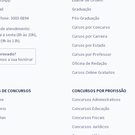
tsApp
Exame de Ordem
il
Graduação
efone: 3003-0894
Pós-Graduação
Cursos por Concurso
 de atendimento:
 a sexta (8h às 20h),
Cursos por Carreira
(9h às 13h).
Cursos por Estado
provado?
Cursos por Professor
nos a sua história!
Oficina de Redação
Cursos Online Gratuitos
S DE CONCURSOS
CONCURSOS POR PROFISSÃO
pe
Concursos Administrativos
nrio
Concursos Educação
lan
Concursos Fiscais
Concursos Jurídicos