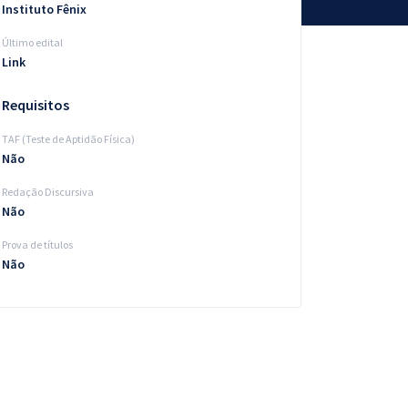
Instituto Fênix
Último edital
Link
Requisitos
TAF (Teste de Aptidão Física)
Não
Redação Discursiva
Não
Prova de títulos
Não